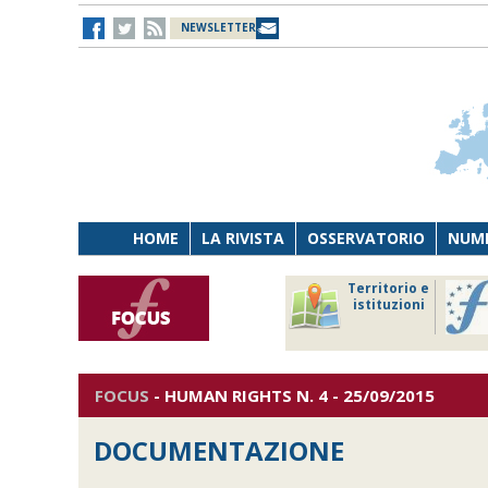
NEWSLETTER
HOME
LA RIVISTA
OSSERVATORIO
NUME
Lavoro
Osservatorio
Territorio e
Persona
di Diritto
istituzioni
Tecnologia
sanitario
FOCUS
-
HUMAN RIGHTS
N. 4 - 25/09/2015
DOCUMENTAZIONE