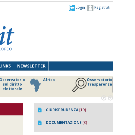
Login
Registrati
LINKS
NEWSLETTER
Osservatorio
Africa
Osservatorio
sul diritto
Trasparenza
elettorale


GIURISPRUDENZA
[19]
DOCUMENTAZIONE
[3]