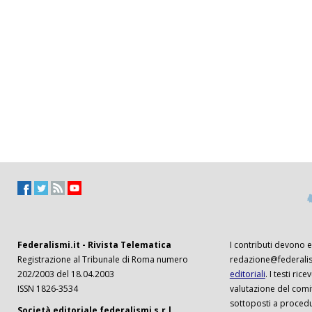
Federalismi.it - Rivista Telematica
I contributi devono es
Registrazione al Tribunale di Roma numero
redazione@federalism
202/2003 del 18.04.2003
editoriali
. I testi ri
ISSN 1826-3534
valutazione del comi
sottoposti a procedu
Società editoriale federalismi s.r.l.