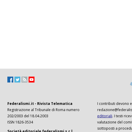
Federalismi.it - Rivista Telematica
I contributi devono es
Registrazione al Tribunale di Roma numero
redazione@federalism
202/2003 del 18.04.2003
editoriali
. I testi ri
ISSN 1826-3534
valutazione del comi
sottoposti a procedu
Società editoriale federalismi s.r.l.