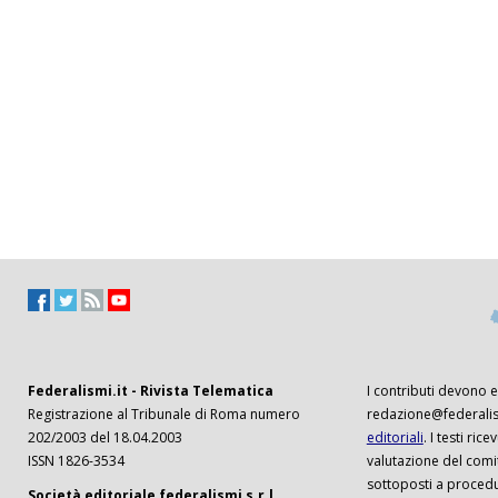
Federalismi.it - Rivista Telematica
I contributi devono es
Registrazione al Tribunale di Roma numero
redazione@federalism
202/2003 del 18.04.2003
editoriali
. I testi ri
ISSN 1826-3534
valutazione del comi
sottoposti a procedu
Società editoriale federalismi s.r.l.