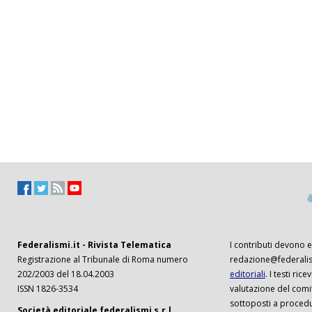
Federalismi.it - Rivista Telematica
I contributi devono es
Registrazione al Tribunale di Roma numero
redazione@federalism
202/2003 del 18.04.2003
editoriali
. I testi ri
ISSN 1826-3534
valutazione del comi
sottoposti a procedu
Società editoriale federalismi s.r.l.