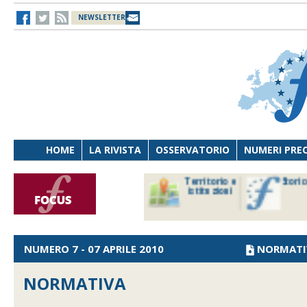
NEWSLETTER
HOME
LA RIVISTA
OSSERVATORIO
NUMERI PRE
avoro
Osservatorio
Territorio e
Storic
ersona
di Diritto
istituzioni
cnologia
sanitario
NUMERO 7 - 07 APRILE 2010
NORMATI
NORMATIVA