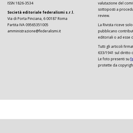
ISSN 1826-3534
valutazione del comi
sottoposti a procedu
Società editoriale federalismi s.r.l.
review.
Via di Porta Pinciana, 6 00187 Roma
Partita IVA 09565351005
La Rivista riceve solo 
amministrazione@federalismi.it
pubblicano contributi
editoriali o ad esse d
Tutti gli articoli firm
633/1941 sul diritto 
Le foto presenti su
f
protette da copyrigh