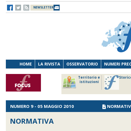
NEWSLETTER
HOME
LA RIVISTA
OSSERVATORIO
NUMERI PRE
avoro
Osservatorio
Territorio e
Storic
ersona
di Diritto
istituzioni
cnologia
sanitario
NUMERO 9 - 05 MAGGIO 2010
NORMATIV
NORMATIVA