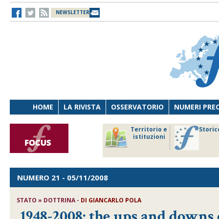
NEWSLETTER
HOME
LA RIVISTA
OSSERVATORIO
NUMERI PRE
avoro
Osservatorio
Territorio e
Storic
ersona
di Diritto
istituzioni
cnologia
sanitario
NUMERO 21
- 05/11/2008
STATO » DOTTRINA -
DI GIANCARLO POLA
1948-2008: the ups and downs 