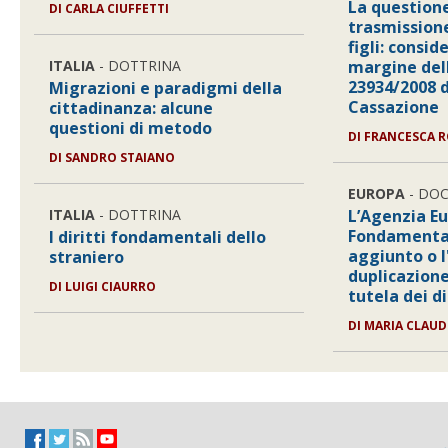
La questione
DI CARLA CIUFFETTI
trasmission
figli: consid
ITALIA
- DOTTRINA
margine dell
23934/2008 d
Migrazioni e paradigmi della
Cassazione
cittadinanza: alcune
questioni di metodo
DI FRANCESCA 
DI SANDRO STAIANO
EUROPA
- DO
ITALIA
- DOTTRINA
L’Agenzia Eu
Fondamental
I diritti fondamentali dello
aggiunto o 
straniero
duplicazione
DI LUIGI CIAURRO
tutela dei d
DI MARIA CLAUD