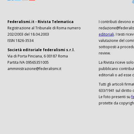
Federalismi.it - Rivista Telematica
I contributi devono es
Registrazione al Tribunale di Roma numero
redazione@federalism
202/2003 del 18.04.2003
editoriali
. I testi ri
ISSN 1826-3534
valutazione del comi
sottoposti a procedu
Società editoriale federalismi s.r.l.
review.
Via di Porta Pinciana, 6 00187 Roma
Partita IVA 09565351005
La Rivista riceve solo 
amministrazione@federalismi.it
pubblicano contributi
editoriali o ad esse d
Tutti gli articoli firm
633/1941 sul diritto 
Le foto presenti su
f
protette da copyrigh