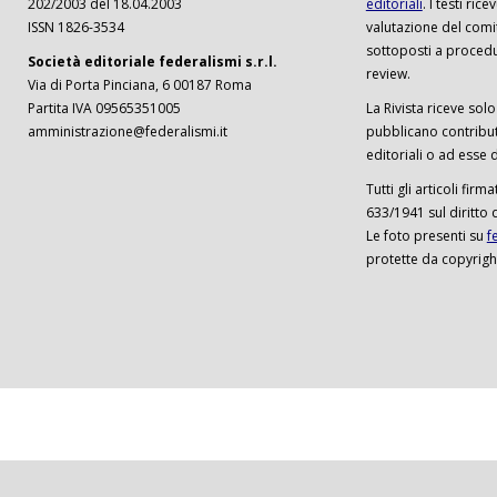
202/2003 del 18.04.2003
editoriali
. I testi ri
ISSN 1826-3534
valutazione del comi
sottoposti a procedu
Società editoriale federalismi s.r.l.
review.
Via di Porta Pinciana, 6 00187 Roma
Partita IVA 09565351005
La Rivista riceve solo 
amministrazione@federalismi.it
pubblicano contributi
editoriali o ad esse d
Tutti gli articoli firm
633/1941 sul diritto 
Le foto presenti su
f
protette da copyrigh