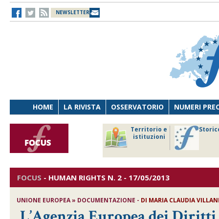
NEWSLETTER
HOME
LA RIVISTA
OSSERVATORIO
NUMERI PRE
avoro
Osservatorio
Territorio e
Storic
ersona
di Diritto
istituzioni
cnologia
sanitario
FOCUS
-
HUMAN RIGHTS
N. 2 - 17/05/2013
UNIONE EUROPEA » DOCUMENTAZIONE -
DI MARIA CLAUDIA VILLAN
L’Agenzia Europea dei Diritt