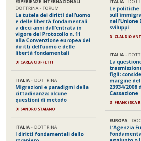
ESPERIENZE INTERNAZIONALI
-
ITALIA
- DOTT
DOTTRINA - FORUM
Le politiche
sull'immigra
La tutela dei diritti dell’uomo
nell'Unione 
e delle libertà fondamentali
sviluppi
a dieci anni dall’entrata in
vigore del Protocollo n. 11
DI CLAUDIO AN
alla Convenzione europea dei
diritti dell’uomo e delle
libertà fondamentali
ITALIA
- DOTT
La questione
DI CARLA CIUFFETTI
trasmission
figli: consid
ITALIA
- DOTTRINA
margine dell
23934/2008 d
Migrazioni e paradigmi della
Cassazione
cittadinanza: alcune
questioni di metodo
DI FRANCESCA 
DI SANDRO STAIANO
EUROPA
- DO
ITALIA
- DOTTRINA
L’Agenzia Eu
Fondamental
I diritti fondamentali dello
aggiunto o 
straniero