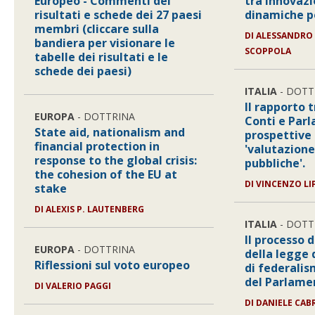
Europeo - Commenti dei
tra innovazio
risultati e schede dei 27 paesi
dinamiche p
membri (cliccare sulla
DI ALESSANDRO
bandiera per visionare le
SCOPPOLA
tabelle dei risultati e le
schede dei paesi)
ITALIA
- DOTT
Il rapporto 
EUROPA
- DOTTRINA
Conti e Parl
State aid, nationalism and
prospettive 
financial protection in
'valutazione
response to the global crisis:
pubbliche'.
the cohesion of the EU at
DI VINCENZO LI
stake
DI ALEXIS P. LAUTENBERG
ITALIA
- DOTT
Il processo 
EUROPA
- DOTTRINA
della legge 
Riflessioni sul voto europeo
di federalism
del Parlame
DI VALERIO PAGGI
DI DANIELE CAB