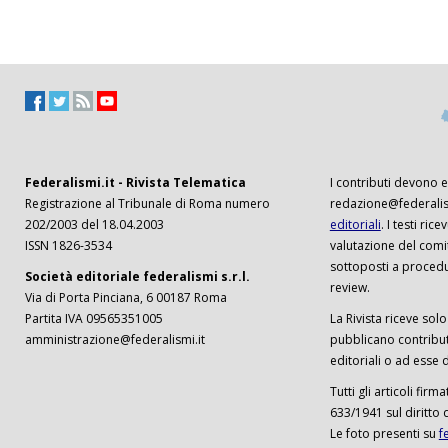
Federalismi.it - Rivista Telematica
I contributi devono es
Registrazione al Tribunale di Roma numero
redazione@federalism
202/2003 del 18.04.2003
editoriali
. I testi ri
ISSN 1826-3534
valutazione del comi
sottoposti a procedu
Società editoriale federalismi s.r.l.
review.
Via di Porta Pinciana, 6 00187 Roma
Partita IVA 09565351005
La Rivista riceve solo 
amministrazione@federalismi.it
pubblicano contributi
editoriali o ad esse d
Tutti gli articoli firm
633/1941 sul diritto 
Le foto presenti su
f