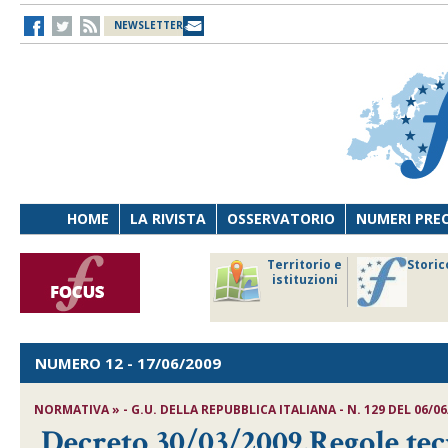
NEWSLETTER
HOME
LA RIVISTA
OSSERVATORIO
NUMERI PRE
avoro
Osservatorio
Territorio e
Storic
ersona
di Diritto
istituzioni
cnologia
sanitario
NUMERO 12
- 17/06/2009
NORMATIVA » - G.U. DELLA REPUBBLICA ITALIANA - N. 129 DEL 06/06
Decreto 30/03/2009,Regole tec