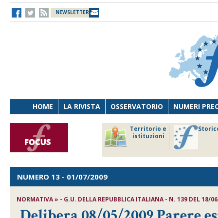
NEWSLETTER
HOME
LA RIVISTA
OSSERVATORIO
NUMERI PRE
avoro
Osservatorio
Territorio e
Storic
ersona
di Diritto
istituzioni
cnologia
sanitario
NUMERO 13
- 01/07/2009
NORMATIVA » - G.U. DELLA REPUBBLICA ITALIANA - N. 139 DEL 18/06
Delibera 08/05/2009,Parere espr