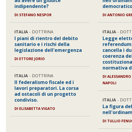
ad avere un giudice
nell'ordina
indipendente?
democratic
DI STEFANO NESPOR
DI ANTONIO GR
ITALIA
- DOTTRINA
ITALIA
- DOTT
I piani di rientro del debito
Legge elett
sanitario e i rischi della
referendum: 
legislazione dell'emergenza
cancella i du
coerenza del
DI ETTORE JORIO
costituziona
normativa di
ITALIA
- DOTTRINA
DI ALESSANDRO 
Il federalismo fiscale ed i
NAPOLI
lavori preparatori. La corsa
ad ostacoli di un progetto
condiviso.
ITALIA
- DOTT
La figura de
DI ELISABETTA VIGATO
nell'ordina
DI TULLIO FENU