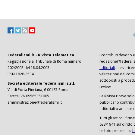
Federalismi.it - Rivista Telematica
I contributi devono es
Registrazione al Tribunale di Roma numero
redazione@federalism
202/2003 del 18.04.2003
editoriali
. I testi ri
ISSN 1826-3534
valutazione del comi
sottoposti a procedu
Società editoriale federalismi s.r.l.
review.
Via di Porta Pinciana, 6 00187 Roma
Partita IVA 09565351005
La Rivista riceve solo 
amministrazione@federalismi.it
pubblicano contributi
editoriali o ad esse d
Tutti gli articoli firm
633/1941 sul diritto 
Le foto presenti su
f