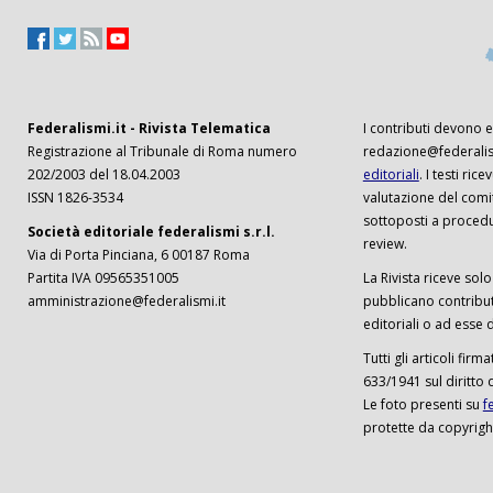
Federalismi.it - Rivista Telematica
I contributi devono es
Registrazione al Tribunale di Roma numero
redazione@federalism
202/2003 del 18.04.2003
editoriali
. I testi ri
ISSN 1826-3534
valutazione del comi
sottoposti a procedu
Società editoriale federalismi s.r.l.
review.
Via di Porta Pinciana, 6 00187 Roma
Partita IVA 09565351005
La Rivista riceve solo 
amministrazione@federalismi.it
pubblicano contributi
editoriali o ad esse d
Tutti gli articoli firm
633/1941 sul diritto 
Le foto presenti su
f
protette da copyrigh