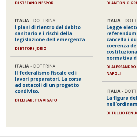
DI STEFANO NESPOR
DI ANTONIO GR
ITALIA
- DOTTRINA
ITALIA
- DOTT
I piani di rientro del debito
Legge elett
sanitario e i rischi della
referendum: 
legislazione dell'emergenza
cancella i du
coerenza del
DI ETTORE JORIO
costituziona
normativa di
ITALIA
- DOTTRINA
DI ALESSANDRO 
Il federalismo fiscale ed i
NAPOLI
lavori preparatori. La corsa
ad ostacoli di un progetto
condiviso.
ITALIA
- DOTT
La figura de
DI ELISABETTA VIGATO
nell'ordina
DI TULLIO FENU