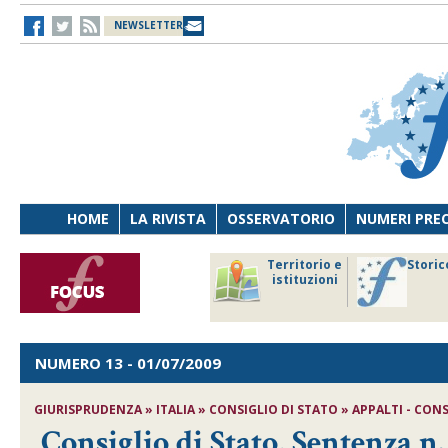
NEWSLETTER
HOME
LA RIVISTA
OSSERVATORIO
NUMERI PRE
avoro
Osservatorio
Territorio e
Storic
ersona
di Diritto
istituzioni
cnologia
sanitario
NUMERO 13
- 01/07/2009
GIURISPRUDENZA » ITALIA » CONSIGLIO DI STATO » APPALTI - CONS. 
Consiglio di Stato, Sentenza n.