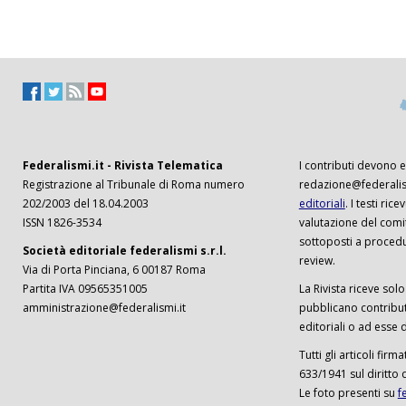
Federalismi.it - Rivista Telematica
I contributi devono es
Registrazione al Tribunale di Roma numero
redazione@federalism
202/2003 del 18.04.2003
editoriali
. I testi ri
ISSN 1826-3534
valutazione del comi
sottoposti a procedu
Società editoriale federalismi s.r.l.
review.
Via di Porta Pinciana, 6 00187 Roma
Partita IVA 09565351005
La Rivista riceve solo 
amministrazione@federalismi.it
pubblicano contributi
editoriali o ad esse d
Tutti gli articoli firm
633/1941 sul diritto 
Le foto presenti su
f