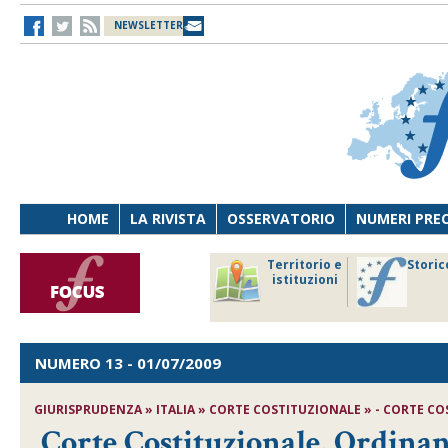
NEWSLETTER
HOME
LA RIVISTA
OSSERVATORIO
NUMERI PRE
avoro
Osservatorio
Territorio e
Storic
ersona
di Diritto
istituzioni
cnologia
sanitario
NUMERO 13
- 01/07/2009
GIURISPRUDENZA » ITALIA » CORTE COSTITUZIONALE » - CORTE COST
Corte Costituzionale, Ordinan