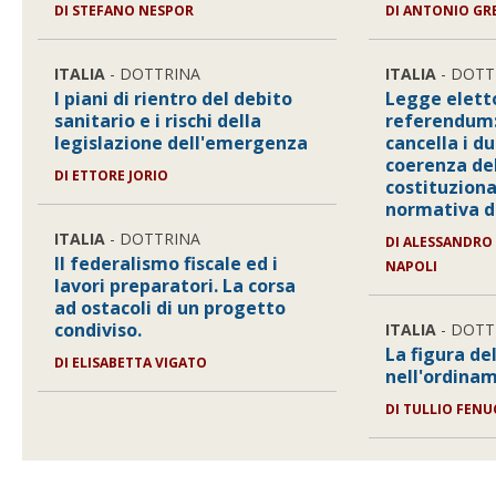
DI STEFANO NESPOR
DI ANTONIO GR
ITALIA
- DOTTRINA
ITALIA
- DOTT
I piani di rientro del debito
Legge elett
sanitario e i rischi della
referendum: 
legislazione dell'emergenza
cancella i du
coerenza del
DI ETTORE JORIO
costituziona
normativa di
ITALIA
- DOTTRINA
DI ALESSANDRO 
Il federalismo fiscale ed i
NAPOLI
lavori preparatori. La corsa
ad ostacoli di un progetto
condiviso.
ITALIA
- DOTT
La figura de
DI ELISABETTA VIGATO
nell'ordina
DI TULLIO FENU