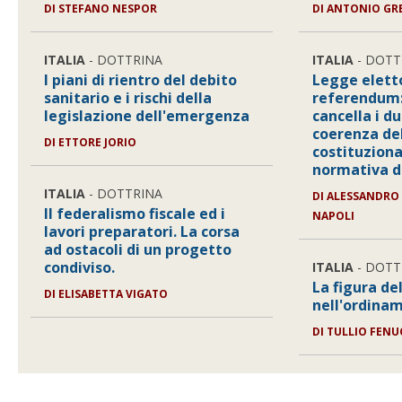
DI STEFANO NESPOR
DI ANTONIO GR
ITALIA
- DOTTRINA
ITALIA
- DOTT
I piani di rientro del debito
Legge elett
sanitario e i rischi della
referendum: 
legislazione dell'emergenza
cancella i du
coerenza del
DI ETTORE JORIO
costituziona
normativa di
ITALIA
- DOTTRINA
DI ALESSANDRO 
Il federalismo fiscale ed i
NAPOLI
lavori preparatori. La corsa
ad ostacoli di un progetto
condiviso.
ITALIA
- DOTT
La figura de
DI ELISABETTA VIGATO
nell'ordina
DI TULLIO FENU