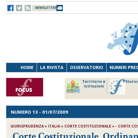
NEWSLETTER
HOME
LA RIVISTA
OSSERVATORIO
NUMERI PRE
avoro
Osservatorio
Territorio e
Storic
ersona
di Diritto
istituzioni
cnologia
sanitario
NUMERO 13
- 01/07/2009
GIURISPRUDENZA » ITALIA » CORTE COSTITUZIONALE » - CORTE COST
Corte Costituzionale, Ordinan