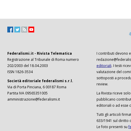
Federalismi.it - Rivista Telematica
I contributi devono es
Registrazione al Tribunale di Roma numero
redazione@federalism
202/2003 del 18.04.2003
editoriali
. I testi ri
ISSN 1826-3534
valutazione del comi
sottoposti a procedu
Società editoriale federalismi s.r.l.
review.
Via di Porta Pinciana, 6 00187 Roma
Partita IVA 09565351005
La Rivista riceve solo 
amministrazione@federalismi.it
pubblicano contributi
editoriali o ad esse d
Tutti gli articoli firm
633/1941 sul diritto 
Le foto presenti su
f