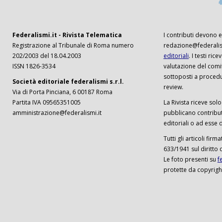
Federalismi.it - Rivista Telematica
I contributi devono es
Registrazione al Tribunale di Roma numero
redazione@federalism
202/2003 del 18.04.2003
editoriali
. I testi ri
ISSN 1826-3534
valutazione del comi
sottoposti a procedu
Società editoriale federalismi s.r.l.
review.
Via di Porta Pinciana, 6 00187 Roma
Partita IVA 09565351005
La Rivista riceve solo 
amministrazione@federalismi.it
pubblicano contributi
editoriali o ad esse d
Tutti gli articoli firm
633/1941 sul diritto 
Le foto presenti su
f
protette da copyrigh