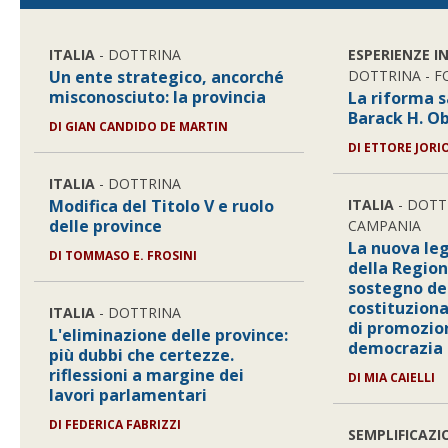
ITALIA
- DOTTRINA
ESPERIENZE I
Un ente strategico, ancorché
DOTTRINA - 
misconosciuto: la provincia
La riforma s
Barack H. 
DI GIAN CANDIDO DE MARTIN
DI ETTORE JORI
ITALIA
- DOTTRINA
Modifica del Titolo V e ruolo
ITALIA
- DOTT
delle province
CAMPANIA
La nuova le
DI TOMMASO E. FROSINI
della Regio
sostegno de
costituziona
ITALIA
- DOTTRINA
di promozio
L'eliminazione delle province:
democrazia 
più dubbi che certezze.
riflessioni a margine dei
DI MIA CAIELLI
lavori parlamentari
DI FEDERICA FABRIZZI
SEMPLIFICAZI