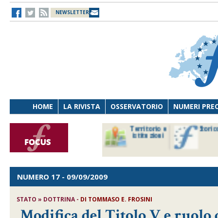
NEWSLETTER
HOME
LA RIVISTA
OSSERVATORIO
NUMERI PRE
avoro
Osservatorio
Territorio e
Storic
ersona
di Diritto
istituzioni
cnologia
sanitario
NUMERO 17
- 09/09/2009
STATO » DOTTRINA -
DI TOMMASO E. FROSINI
Modifica del Titolo V e ruolo 