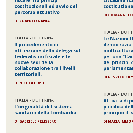
fiscale' tra principi
cittadinanza
costituzionali ed avvio del
costituziona
percorso attuativo
DI GIOVANNI CO
DI ROBERTO NANIA
ITALIA
- DOTT
ITALIA
- DOTTRINA
Le Nazioni U
Il procedimento di
democrazia e
attuazione della delega sul
multicultur
federalismo fiscale e le
per una “Car
nuove sedi della
dei principi
collaborazione tra i livelli
parlamenta
territoriali.
DI RENZO DICK
DI NICOLA LUPO
ITALIA
- DOTT
ITALIA
- DOTTRINA
Attività di
L’originalità del sistema
pubblica del
sanitario della Lombardia
principio di 
DI GABRIELE PELISSERO
DI MARIA IMMO