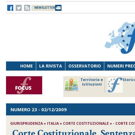
NEWSLETTER
HOME
LA RIVISTA
OSSERVATORIO
NUMERI PRE
avoro
Osservatorio
Territorio e
Storic
ersona
di Diritto
istituzioni
cnologia
sanitario
NUMERO 23
- 02/12/2009
GIURISPRUDENZA » ITALIA » CORTE COSTITUZIONALE » - CORTE COST
Corte Costituzionale, Sentenza