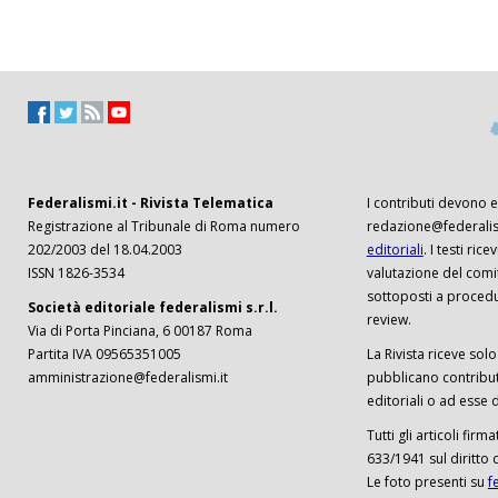
Federalismi.it - Rivista Telematica
I contributi devono es
Registrazione al Tribunale di Roma numero
redazione@federalism
202/2003 del 18.04.2003
editoriali
. I testi ri
ISSN 1826-3534
valutazione del comi
sottoposti a procedu
Società editoriale federalismi s.r.l.
review.
Via di Porta Pinciana, 6 00187 Roma
Partita IVA 09565351005
La Rivista riceve solo 
amministrazione@federalismi.it
pubblicano contributi
editoriali o ad esse d
Tutti gli articoli firm
633/1941 sul diritto 
Le foto presenti su
f