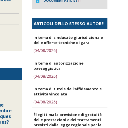
DOCUMENTAZIONE
[4]
ARTICOLI DELLO STESSO AUTORE
in tema di sindacato giurisdizionale
delle offerte tecniche di gara
(04/08/2026)
in tema di autorizzazione
paesaggistica
(04/08/2026)
in tema di tutela dell'affidamento e
attività vincolata
(04/08/2026)
ue
embre
È legittima la previsione di gratuità
iques
delle prestazioni e dei trattamenti
ues?
previsti dalla legge regionale per la