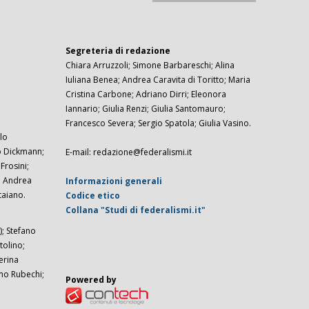
Segreteria di redazione
Chiara Arruzzoli; Simone Barbareschi; Alina
Iuliana Benea; Andrea Caravita di Toritto; Maria
Cristina Carbone; Adriano Dirri; Eleonora
Iannario; Giulia Renzi; Giulia Santomauro;
Francesco Severa; Sergio Spatola; Giulia Vasino.
lo
zo Dickmann;
E-mail: redazione@federalismi.it
rosini;
; Andrea
Informazioni generali
taiano.
Codice etico
Collana "Studi di federalismi.it"
; Stefano
tolino;
erina
imo Rubechi;
Powered by