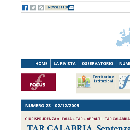
NEWSLETTER
HOME
LA RIVISTA
OSSERVATORIO
NUME
Lavoro
Osservatorio
Territorio e
Persona
di Diritto
istituzioni
Tecnologia
sanitario
NUMERO 23
- 02/12/2009
GIURISPRUDENZA » ITALIA » TAR » APPALTI - TAR CALABRIA,
TAR CALABRIA, Sentenza n