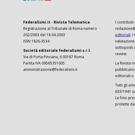
Federalismi.it - Rivista Telematica
I contributi
Registrazione al Tribunale di Roma numero
redazione@f
202/2003 del 18.04.2003
editoriali
. 
ISSN 1826-3534
valutazione
sottoposti 
Società editoriale federalismi s.r.l.
review.
Via di Porta Pinciana, 6 00187 Roma
Partita IVA 09565351005
La Rivista ri
amministrazione@federalismi.it
pubblicano c
editoriali o
Tutti gli ar
633/1941 sul
Le foto pre
protette da