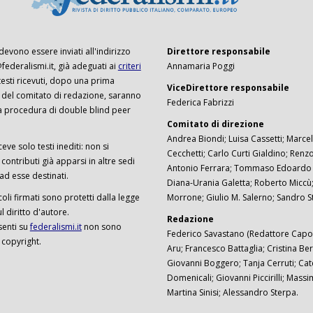
 devono essere inviati all'indirizzo
Direttore responsabile
ederalismi.it, già adeguati ai
criteri
Annamaria Poggi
I testi ricevuti, dopo una prima
ViceDirettore responsabile
 del comitato di redazione, saranno
Federica Fabrizzi
a procedura di double blind peer
Comitato di direzione
Andrea Biondi; Luisa Cassetti; Marcel
ceve solo testi inediti: non si
Cecchetti; Carlo Curti Gialdino; Ren
ontributi già apparsi in altre sedi
Antonio Ferrara; Tommaso Edoardo F
 ad esse destinati.
Diana-Urania Galetta; Roberto Miccù
ticoli firmati sono protetti dalla legge
Morrone; Giulio M. Salerno; Sandro S
 diritto d'autore.
Redazione
senti su
federalismi.it
non sono
Federico Savastano (Redattore Capo)
 copyright.
Aru; Francesco Battaglia; Cristina Ber
Giovanni Boggero; Tanja Cerruti; Cat
Domenicali; Giovanni Piccirilli; Mass
Martina Sinisi; Alessandro Sterpa.