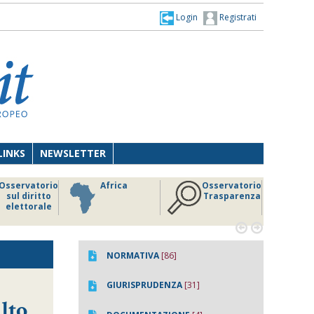
Login
Registrati
LINKS
NEWSLETTER
Osservatorio
Africa
Osservatorio
sul diritto
Trasparenza
elettorale


NORMATIVA
[86]
GIURISPRUDENZA
[31]
lto