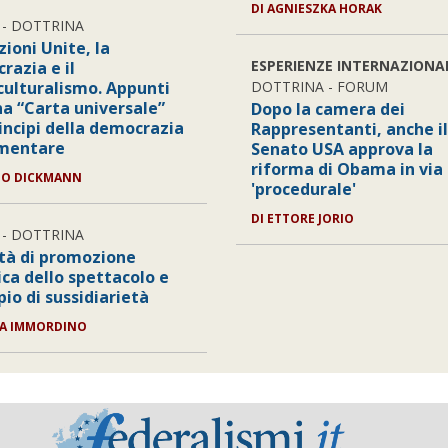
DI AGNIESZKA HORAK
- DOTTRINA
ioni Unite, la
ESPERIENZE INTERNAZIONA
razia e il
culturalismo. Appunti
DOTTRINA - FORUM
na “Carta universale”
Dopo la camera dei
rincipi della democrazia
Rappresentanti, anche il
mentare
Senato USA approva la
riforma di Obama in via
ZO DICKMANN
'procedurale'
DI ETTORE JORIO
- DOTTRINA
ità di promozione
ica dello spettacolo e
pio di sussidiarietà
IA IMMORDINO