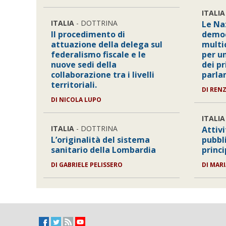
ITALIA
ITALIA
- DOTTRINA
Le Naz
Il procedimento di
democ
attuazione della delega sul
multi
federalismo fiscale e le
per u
nuove sedi della
dei p
collaborazione tra i livelli
parla
territoriali.
DI REN
DI NICOLA LUPO
ITALIA
ITALIA
- DOTTRINA
Attiv
L’originalità del sistema
pubbl
sanitario della Lombardia
princi
DI GABRIELE PELISSERO
DI MAR