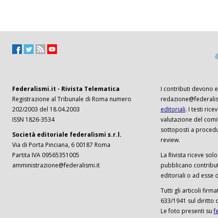
Federalismi.it - Rivista Telematica
I contributi devono es
Registrazione al Tribunale di Roma numero
redazione@federalism
202/2003 del 18.04.2003
editoriali
. I testi ri
ISSN 1826-3534
valutazione del comi
sottoposti a procedu
Società editoriale federalismi s.r.l.
review.
Via di Porta Pinciana, 6 00187 Roma
Partita IVA 09565351005
La Rivista riceve solo 
amministrazione@federalismi.it
pubblicano contributi
editoriali o ad esse d
Tutti gli articoli firm
633/1941 sul diritto 
Le foto presenti su
f