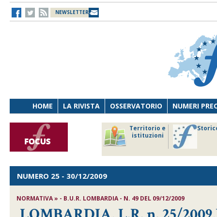
NEWSLETTER
HOME
LA RIVISTA
OSSERVATORIO
NUMERI PRE
avoro
Osservatorio
Territorio e
Storic
ersona
di Diritto
istituzioni
cnologia
sanitario
NUMERO 25
- 30/12/2009
NORMATIVA » - B.U.R. LOMBARDIA - N. 49 DEL 09/12/2009
LOMBARDIA, L.R. n. 25/2009,