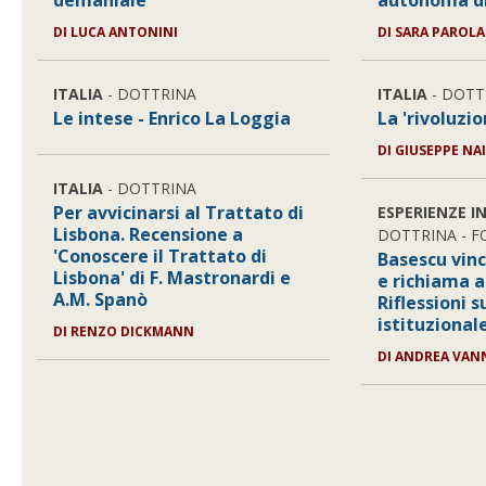
demaniale
autonoma di
DI LUCA ANTONINI
DI SARA PAROLA
ITALIA
- DOTTRINA
ITALIA
- DOTT
Le intese - Enrico La Loggia
La 'rivoluzio
DI GIUSEPPE NA
ITALIA
- DOTTRINA
Per avvicinarsi al Trattato di
ESPERIENZE I
Lisbona. Recensione a
DOTTRINA - 
'Conoscere il Trattato di
Basescu vinc
Lisbona' di F. Mastronardi e
e richiama a
A.M. Spanò
Riflessioni su
istituzional
DI RENZO DICKMANN
DI ANDREA VAN