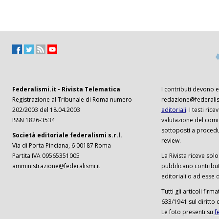
Federalismi.it - Rivista Telematica
I contributi devono es
Registrazione al Tribunale di Roma numero
redazione@federalism
202/2003 del 18.04.2003
editoriali
. I testi ri
ISSN 1826-3534
valutazione del comi
sottoposti a procedu
Società editoriale federalismi s.r.l.
review.
Via di Porta Pinciana, 6 00187 Roma
Partita IVA 09565351005
La Rivista riceve solo 
amministrazione@federalismi.it
pubblicano contributi
editoriali o ad esse d
Tutti gli articoli firm
633/1941 sul diritto 
Le foto presenti su
f