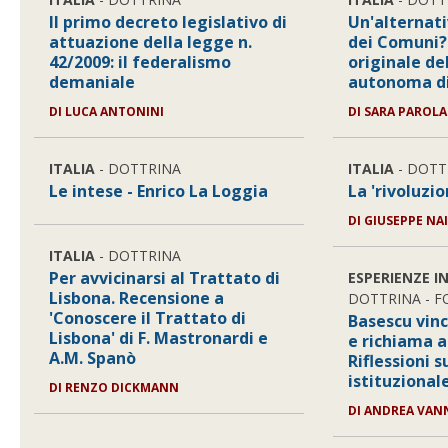
Il primo decreto legislativo di
Un'alternati
attuazione della legge n.
dei Comuni?
42/2009: il federalismo
originale de
demaniale
autonoma di
DI LUCA ANTONINI
DI SARA PAROLA
ITALIA
- DOTTRINA
ITALIA
- DOTT
Le intese - Enrico La Loggia
La 'rivoluzio
DI GIUSEPPE NA
ITALIA
- DOTTRINA
Per avvicinarsi al Trattato di
ESPERIENZE I
Lisbona. Recensione a
DOTTRINA - 
'Conoscere il Trattato di
Basescu vinc
Lisbona' di F. Mastronardi e
e richiama a
A.M. Spanò
Riflessioni su
istituzional
DI RENZO DICKMANN
DI ANDREA VAN