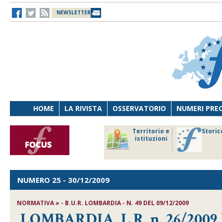
NEWSLETTER
HOME
LA RIVISTA
OSSERVATORIO
NUMERI PRE
avoro
Osservatorio
Territorio e
Storic
ersona
di Diritto
istituzioni
cnologia
sanitario
NUMERO 25
- 30/12/2009
NORMATIVA » - B.U.R. LOMBARDIA - N. 49 DEL 09/12/2009
LOMBARDIA, L.R. n. 26/2009,Mo