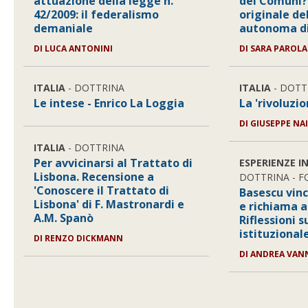
attuazione della legge n.
dei Comuni?
42/2009: il federalismo
originale de
demaniale
autonoma di
DI LUCA ANTONINI
DI SARA PAROLA
ITALIA
- DOTTRINA
ITALIA
- DOTT
Le intese - Enrico La Loggia
La 'rivoluzio
DI GIUSEPPE NA
ITALIA
- DOTTRINA
Per avvicinarsi al Trattato di
ESPERIENZE I
Lisbona. Recensione a
DOTTRINA - 
'Conoscere il Trattato di
Basescu vinc
Lisbona' di F. Mastronardi e
e richiama a
A.M. Spanò
Riflessioni su
istituzional
DI RENZO DICKMANN
DI ANDREA VAN