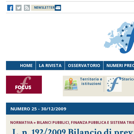
NEWSLETTER
HOME
LA RIVISTA
OSSERVATORIO
NUMERI PRE
avoro
Osservatorio
Territorio e
Storic
ersona
di Diritto
istituzioni
cnologia
sanitario
NUMERO 25
- 30/12/2009
NORMATIVA » BILANCI PUBBLICI, FINANZA PUBBLICA E SISTEMA TRIBU
L. n. 192/2009,Bilancio di prev