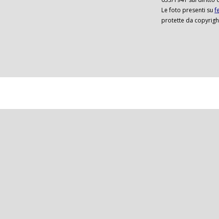
Le foto presenti su
f
protette da copyrigh