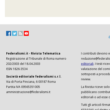
Federalismi.it - Rivista Telematica
I contributi devono es
Registrazione al Tribunale di Roma numero
redazione@federalism
202/2003 del 18.04.2003
editoriali
. I testi ri
ISSN 1826-3534
valutazione del comi
sottoposti a procedu
Società editoriale federalismi s.r.l.
review.
Via di Porta Pinciana, 6 00187 Roma
Partita IVA 09565351005
La Rivista riceve solo 
amministrazione@federalismi.it
pubblicano contributi
editoriali o ad esse d
Tutti gli articoli firm
633/1941 sul diritto 