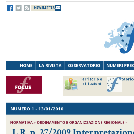
NEWSLETTER
HOME
LA RIVISTA
OSSERVATORIO
NUMERI PRE
avoro
Osservatorio
Territorio e
Storic
ersona
di Diritto
istituzioni
cnologia
sanitario
NUMERO 1
- 13/01/2010
NORMATIVA » ORDINAMENTO E ORGANIZZAZIONE REGIONALE -
L.R. n. 27/2009,Interpretazione