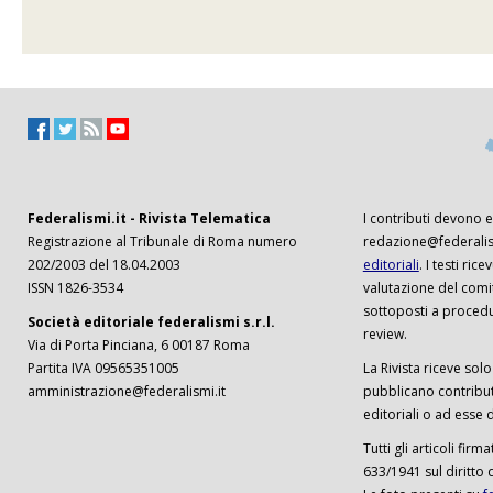
Federalismi.it - Rivista Telematica
I contributi devono es
Registrazione al Tribunale di Roma numero
redazione@federalism
202/2003 del 18.04.2003
editoriali
. I testi ri
ISSN 1826-3534
valutazione del comi
sottoposti a procedu
Società editoriale federalismi s.r.l.
review.
Via di Porta Pinciana, 6 00187 Roma
Partita IVA 09565351005
La Rivista riceve solo 
amministrazione@federalismi.it
pubblicano contributi
editoriali o ad esse d
Tutti gli articoli firm
633/1941 sul diritto 