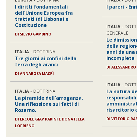
I diritti fondamentali
I pareri - En
dell'Unione Europea fra
trattati (di Lisbona) e
Costituzione
ITALIA
- DOTT
GENERALE
DI SILVIO GAMBINO
Le dimission
della region
ITALIA
- DOTTRINA
anni da una
incompleta
Tre giorni ai confini della
terra degli aranci
DI ALESSANDRO
DI ANNAROSA MACRÌ
ITALIA
- DOTT
ITALIA
- DOTTRINA
La natura de
responsabili
La piramide dell'arroganza.
amministrat
Una riflessione sui fatti di
risarcitorio
Rosarno.
DI VITTORIO RAE
DI ERCOLE GIAP PARINI E DONATELLA
LOPRIENO