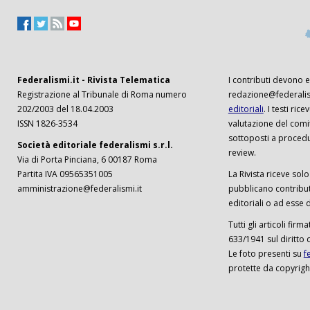
Federalismi.it - Rivista Telematica
I contributi devono es
Registrazione al Tribunale di Roma numero
redazione@federalism
202/2003 del 18.04.2003
editoriali
. I testi ri
ISSN 1826-3534
valutazione del comi
sottoposti a procedu
Società editoriale federalismi s.r.l.
review.
Via di Porta Pinciana, 6 00187 Roma
Partita IVA 09565351005
La Rivista riceve solo 
amministrazione@federalismi.it
pubblicano contributi
editoriali o ad esse d
Tutti gli articoli firm
633/1941 sul diritto 
Le foto presenti su
f
protette da copyrigh