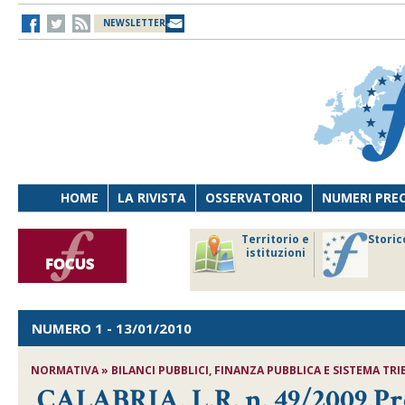
NEWSLETTER
HOME
LA RIVISTA
OSSERVATORIO
NUMERI PRE
avoro
Osservatorio
Territorio e
Storic
ersona
di Diritto
istituzioni
cnologia
sanitario
NUMERO 1
- 13/01/2010
NORMATIVA » BILANCI PUBBLICI, FINANZA PUBBLICA E SISTEMA TRI
CALABRIA, L.R. n. 49/2009,Pr