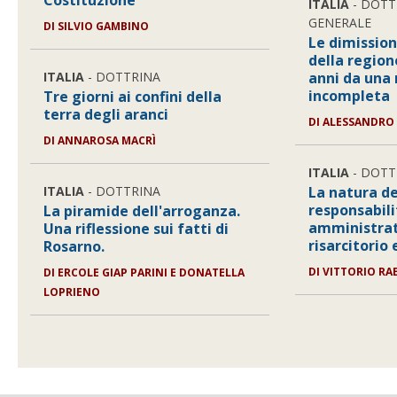
Costituzione
ITALIA
- DOTT
GENERALE
DI SILVIO GAMBINO
Le dimission
della region
ITALIA
- DOTTRINA
anni da una
incompleta
Tre giorni ai confini della
terra degli aranci
DI ALESSANDRO
DI ANNAROSA MACRÌ
ITALIA
- DOTT
ITALIA
- DOTTRINA
La natura de
responsabili
La piramide dell'arroganza.
amministrat
Una riflessione sui fatti di
risarcitorio
Rosarno.
DI VITTORIO RAE
DI ERCOLE GIAP PARINI E DONATELLA
LOPRIENO