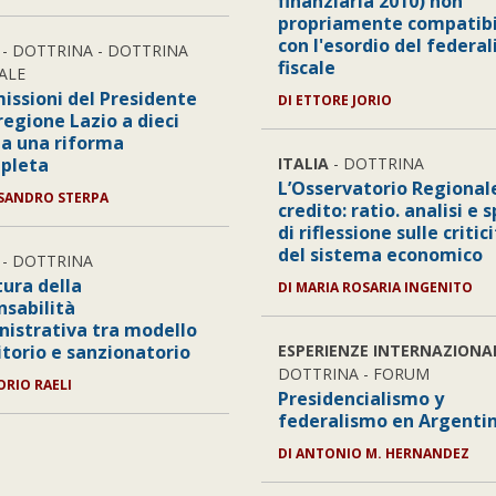
finanziaria 2010) non
propriamente compatibi
con l'esordio del federa
- DOTTRINA - DOTTRINA
fiscale
ALE
missioni del Presidente
DI ETTORE JORIO
regione Lazio a dieci
da una riforma
pleta
ITALIA
- DOTTRINA
L’Osservatorio Regionale
SSANDRO STERPA
credito: ratio. analisi e 
di riflessione sulle critic
del sistema economico
- DOTTRINA
tura della
DI MARIA ROSARIA INGENITO
nsabilità
istrativa tra modello
itorio e sanzionatorio
ESPERIENZE INTERNAZIONA
DOTTRINA - FORUM
ORIO RAELI
Presidencialismo y
federalismo en Argenti
DI ANTONIO M. HERNANDEZ