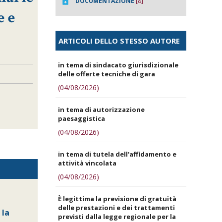
DOCUMENTAZIONE
[8]
e e
ARTICOLI DELLO STESSO AUTORE
in tema di sindacato giurisdizionale
delle offerte tecniche di gara
(04/08/2026)
in tema di autorizzazione
paesaggistica
(04/08/2026)
in tema di tutela dell'affidamento e
attività vincolata
(04/08/2026)
È legittima la previsione di gratuità
delle prestazioni e dei trattamenti
 la
previsti dalla legge regionale per la