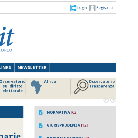
Login
Registrati
LINKS
NEWSLETTER
Osservatorio
Africa
Osservatorio
sul diritto
Trasparenza
elettorale


NORMATIVA
[62]
GIURISPRUDENZA
[12]
narie