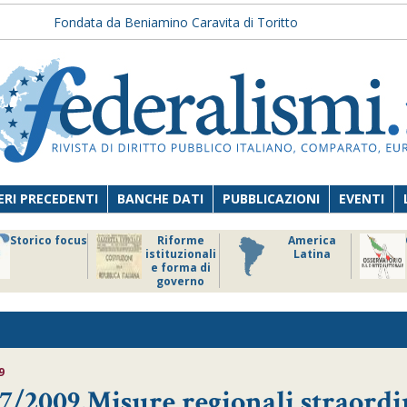
Fondata da Beniamino Caravita di Toritto
RI PRECEDENTI
BANCHE DATI
PUBBLICAZIONI
EVENTI
Storico focus
Riforme
America
istituzionali
Latina
e forma di
governo
9
7/2009,Misure regionali straordi