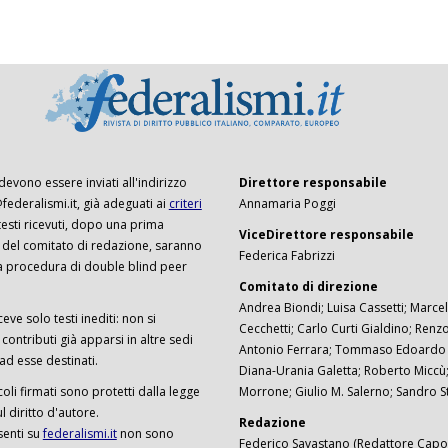
 devono essere inviati all'indirizzo
Direttore responsabile
ederalismi.it, già adeguati ai
criteri
Annamaria Poggi
I testi ricevuti, dopo una prima
ViceDirettore responsabile
 del comitato di redazione, saranno
Federica Fabrizzi
a procedura di double blind peer
Comitato di direzione
Andrea Biondi; Luisa Cassetti; Marcel
ceve solo testi inediti: non si
Cecchetti; Carlo Curti Gialdino; Ren
ontributi già apparsi in altre sedi
Antonio Ferrara; Tommaso Edoardo F
 ad esse destinati.
Diana-Urania Galetta; Roberto Miccù
ticoli firmati sono protetti dalla legge
Morrone; Giulio M. Salerno; Sandro S
 diritto d'autore.
Redazione
senti su
federalismi.it
non sono
Federico Savastano (Redattore Capo)