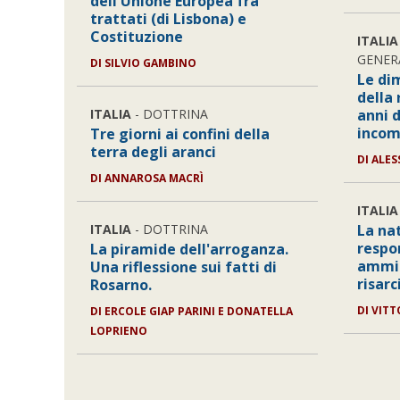
dell'Unione Europea fra
trattati (di Lisbona) e
Costituzione
ITALIA
GENER
DI SILVIO GAMBINO
Le di
della 
ITALIA
- DOTTRINA
anni 
incom
Tre giorni ai confini della
terra degli aranci
DI ALE
DI ANNAROSA MACRÌ
ITALIA
ITALIA
- DOTTRINA
La na
respo
La piramide dell'arroganza.
ammin
Una riflessione sui fatti di
risarc
Rosarno.
DI VITT
DI ERCOLE GIAP PARINI E DONATELLA
LOPRIENO