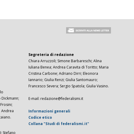
Segreteria di redazione
Chiara Arruzzoli; Simone Barbareschi; Alina
Iuliana Benea; Andrea Caravita di Toritto; Maria
Cristina Carbone; Adriano Dirri; Eleonora
Iannario; Giulia Renzi; Giulia Santomauro;
Francesco Severa; Sergio Spatola; Giulia Vasino.
lo
zo Dickmann;
E-mail: redazione@federalismi.it
rosini;
; Andrea
Informazioni generali
taiano.
Codice etico
Collana "Studi di federalismi.it"
; Stefano