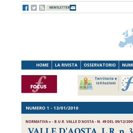
NEWSLETTER
HOME
LA RIVISTA
OSSERVATORIO
NUME
Lavoro
Osservatorio
Territorio e
Persona
di Diritto
istituzioni
Tecnologia
sanitario
NUMERO 1
- 13/01/2010
NORMATIVA » - B.U.R. VALLE D'AOSTA - N. 49 DEL 09/12/200
VALLE D'AOSTA, L.R. n. 3