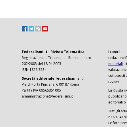
Federalismi.it - Rivista Telematica
I contributi
Registrazione al Tribunale di Roma numero
redazione@f
202/2003 del 18.04.2003
editoriali
. 
ISSN 1826-3534
valutazione
sottoposti 
Società editoriale federalismi s.r.l.
review.
Via di Porta Pinciana, 6 00187 Roma
Partita IVA 09565351005
La Rivista ri
amministrazione@federalismi.it
pubblicano c
editoriali o
Tutti gli ar
633/1941 sul
Le foto pre