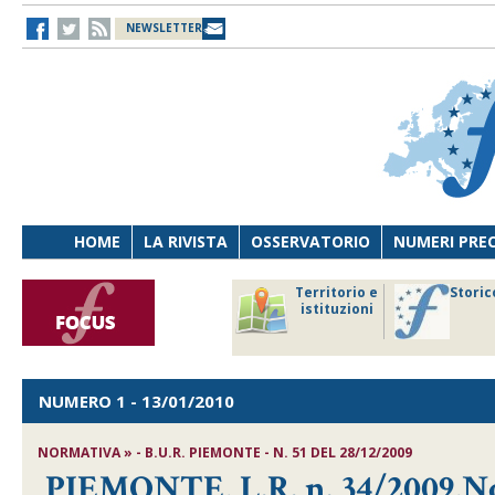
NEWSLETTER
HOME
LA RIVISTA
OSSERVATORIO
NUMERI PRE
avoro
Osservatorio
Territorio e
Storic
ersona
di Diritto
istituzioni
cnologia
sanitario
NUMERO 1
- 13/01/2010
NORMATIVA » - B.U.R. PIEMONTE - N. 51 DEL 28/12/2009
PIEMONTE, L.R. n. 34/2009,No