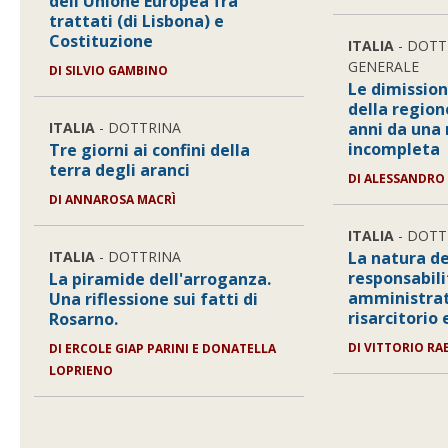
dell'Unione Europea fra
trattati (di Lisbona) e
Costituzione
ITALIA
- DOTT
GENERALE
DI SILVIO GAMBINO
Le dimission
della region
ITALIA
- DOTTRINA
anni da una
incompleta
Tre giorni ai confini della
terra degli aranci
DI ALESSANDRO
DI ANNAROSA MACRÌ
ITALIA
- DOTT
ITALIA
- DOTTRINA
La natura de
responsabili
La piramide dell'arroganza.
amministrat
Una riflessione sui fatti di
risarcitorio
Rosarno.
DI VITTORIO RAE
DI ERCOLE GIAP PARINI E DONATELLA
LOPRIENO