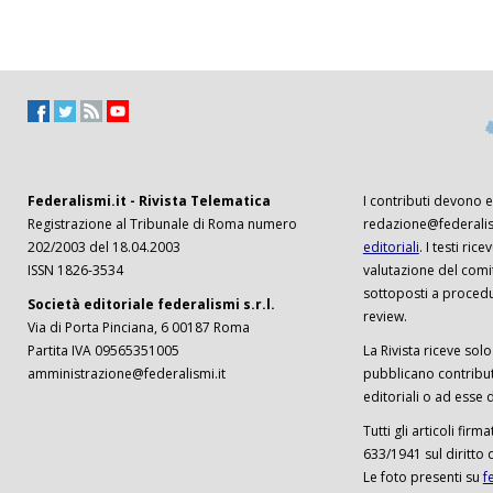
Federalismi.it - Rivista Telematica
I contributi devono es
Registrazione al Tribunale di Roma numero
redazione@federalism
202/2003 del 18.04.2003
editoriali
. I testi ri
ISSN 1826-3534
valutazione del comi
sottoposti a procedu
Società editoriale federalismi s.r.l.
review.
Via di Porta Pinciana, 6 00187 Roma
Partita IVA 09565351005
La Rivista riceve solo 
amministrazione@federalismi.it
pubblicano contributi
editoriali o ad esse d
Tutti gli articoli firm
633/1941 sul diritto 
Le foto presenti su
f