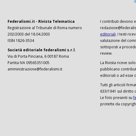
Federalismi.it - Rivista Telematica
I contributi devono es
Registrazione al Tribunale di Roma numero
redazione@federalism
202/2003 del 18.04.2003
editoriali
. I testi ri
ISSN 1826-3534
valutazione del comi
sottoposti a procedu
Società editoriale federalismi s.r.l.
review.
Via di Porta Pinciana, 6 00187 Roma
Partita IVA 09565351005
La Rivista riceve solo 
amministrazione@federalismi.it
pubblicano contributi
editoriali o ad esse d
Tutti gli articoli firm
633/1941 sul diritto 
Le foto presenti su
f
protette da copyrigh