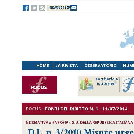
NEWSLETTER
HOME
LA RIVISTA
OSSERVATORIO
NUME
Lavoro
Osservatorio
Territorio e
Persona
di Diritto
istituzioni
Tecnologia
sanitario
FOCUS
-
FONTI DEL DIRITTO
N. 1 - 11/07/2014
NORMATIVA » ENERGIA - G.U. DELLA REPUBBLICA ITALIANA -
D.L. n. 3/2010,Misure urge