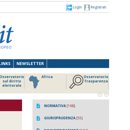
Login
Registrati
LINKS
NEWSLETTER
Osservatorio
Africa
Osservatorio
sul diritto
Trasparenza
elettorale


NORMATIVA
[168]
GIURISPRUDENZA
[55]