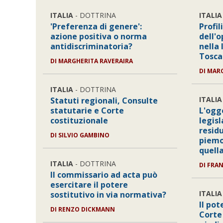
ITALIA
- DOTTRINA
ITALIA
'Preferenza di genere':
Profil
azione positiva o norma
dell'o
antidiscriminatoria?
nella
Tosca
DI MARGHERITA RAVERAIRA
DI MAR
ITALIA
- DOTTRINA
ITALIA
Statuti regionali, Consulte
statutarie e Corte
L'ogg
costituzionale
legis
residu
DI SILVIO GAMBINO
piemo
quell
ITALIA
- DOTTRINA
DI FRA
Il commissario ad acta può
esercitare il potere
ITALIA
sostitutivo in via normativa?
Il pot
DI RENZO DICKMANN
Corte