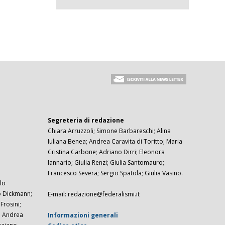
Segreteria di redazione
Chiara Arruzzoli; Simone Barbareschi; Alina
Iuliana Benea; Andrea Caravita di Toritto; Maria
Cristina Carbone; Adriano Dirri; Eleonora
Iannario; Giulia Renzi; Giulia Santomauro;
Francesco Severa; Sergio Spatola; Giulia Vasino.
lo
zo Dickmann;
E-mail: redazione@federalismi.it
rosini;
; Andrea
Informazioni generali