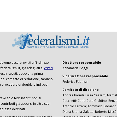
 devono essere inviati all'indirizzo
Direttore responsabile
ederalismi.it, già adeguati ai
criteri
Annamaria Poggi
I testi ricevuti, dopo una prima
ViceDirettore responsabile
 del comitato di redazione, saranno
Federica Fabrizzi
a procedura di double blind peer
Comitato di direzione
Andrea Biondi; Luisa Cassetti; Marcel
ceve solo testi inediti: non si
Cecchetti; Carlo Curti Gialdino; Ren
ontributi già apparsi in altre sedi
Antonio Ferrara; Tommaso Edoardo F
 ad esse destinati.
Diana-Urania Galetta; Roberto Miccù