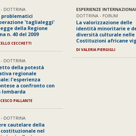
- DOTTRINA
ESPERIENZE INTERNAZIONA
i problematici
DOTTRINA - FORUM
perazione 'taglialeggi'
La valorizzazione delle
 legge della Regione
identità minoritarie e d
na n. 40 del 2009
diversità culturale nelle
Costituzioni africane vi
CELLO CECCHETTI
DI VALERIA PIERGIGLI
- DOTTRINA
etto della potestà
lativa regionale
ale: l'esperienza
ntese a confronto con
a lombarda
NCESCO PALLANTE
- DOTTRINA
ere cautelare della
 costituzionale nel