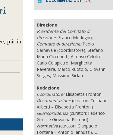
DOCUMENTAZIONE
[174]
ri
Direzione
Presidente del Comitato di
direzione:
Franco Modugno;
ve, più in
Comitato di direzione:
Paolo
Carnevale (coordinatore), Stefano
Maria Cicconetti, Alfonso Celotto,
Carlo Colapietro, Margherita
Raveraira, Marco Ruotolo, Giovanni
Serges, Massimo Siclari.
Redazione
Coordinatore:
Elisabetta Frontoni
Documentazione
(curatori: Cristiano
Aliberti – Elisabetta Frontoni)
Giurisprudenza
(curatori: Federico
Girelli e Giovanna Pistorio)
Normativa
(curatori: Gianpaolo
Fontana – Antonio Iannuzzi), G.