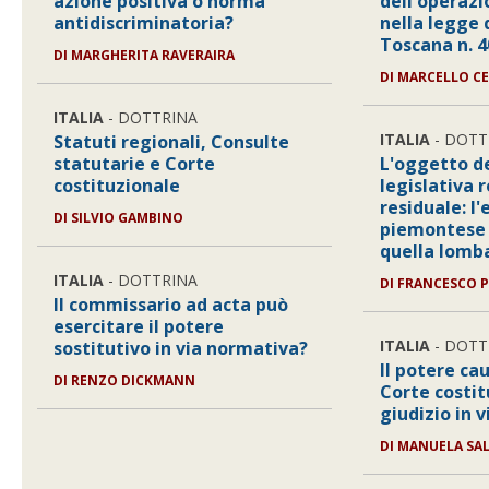
azione positiva o norma
dell'operazi
antidiscriminatoria?
nella legge 
Toscana n. 4
DI MARGHERITA RAVERAIRA
DI MARCELLO C
ITALIA
- DOTTRINA
ITALIA
- DOTT
Statuti regionali, Consulte
statutarie e Corte
L'oggetto d
costituzionale
legislativa 
residuale: l
DI SILVIO GAMBINO
piemontese 
quella lomb
ITALIA
- DOTTRINA
DI FRANCESCO 
Il commissario ad acta può
esercitare il potere
ITALIA
- DOTT
sostitutivo in via normativa?
Il potere ca
DI RENZO DICKMANN
Corte costit
giudizio in v
DI MANUELA SA