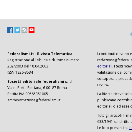
Federalismi.it - Rivista Telematica
I contributi devono es
Registrazione al Tribunale di Roma numero
redazione@federalism
202/2003 del 18.04.2003
editoriali
. I testi ri
ISSN 1826-3534
valutazione del comi
sottoposti a procedu
Società editoriale federalismi s.r.l.
review.
Via di Porta Pinciana, 6 00187 Roma
Partita IVA 09565351005
La Rivista riceve solo 
amministrazione@federalismi.it
pubblicano contributi
editoriali o ad esse d
Tutti gli articoli firm
633/1941 sul diritto 
Le foto presenti su
f