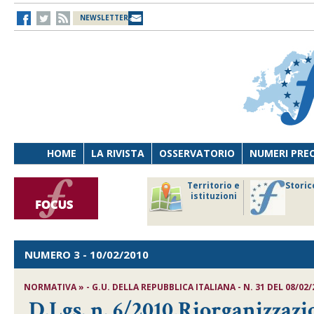
NEWSLETTER
HOME
LA RIVISTA
OSSERVATORIO
NUMERI PRE
avoro
Osservatorio
Territorio e
Storic
ersona
di Diritto
istituzioni
cnologia
sanitario
NUMERO 3
- 10/02/2010
NORMATIVA » - G.U. DELLA REPUBBLICA ITALIANA - N. 31 DEL 08/02/
D.Lgs. n. 6/2010,Riorganizzaz