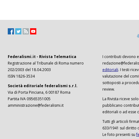
Federalismi.it - Rivista Telematica
I contributi devono es
Registrazione al Tribunale di Roma numero
redazione@federalism
202/2003 del 18.04.2003
editoriali
. I testi ri
ISSN 1826-3534
valutazione del comi
sottoposti a procedu
Società editoriale federalismi s.r.l.
review.
Via di Porta Pinciana, 6 00187 Roma
Partita IVA 09565351005
La Rivista riceve solo 
amministrazione@federalismi.it
pubblicano contributi
editoriali o ad esse d
Tutti gli articoli firm
633/1941 sul diritto 
Le foto presenti su
f