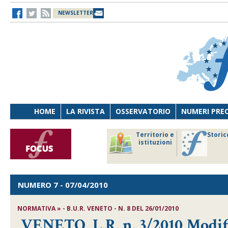
NEWSLETTER
HOME
LA RIVISTA
OSSERVATORIO
NUMERI PRE
avoro
Osservatorio
Territorio e
Storic
ersona
di Diritto
istituzioni
cnologia
sanitario
NUMERO 7
- 07/04/2010
NORMATIVA » - B.U.R. VENETO - N. 8 DEL 26/01/2010
VENETO, L.R. n. 3/2010,Modifi