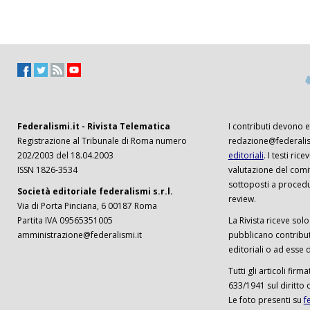
Federalismi.it - Rivista Telematica
I contributi devono es
Registrazione al Tribunale di Roma numero
redazione@federalism
202/2003 del 18.04.2003
editoriali
. I testi ri
ISSN 1826-3534
valutazione del comi
sottoposti a procedu
Società editoriale federalismi s.r.l.
review.
Via di Porta Pinciana, 6 00187 Roma
Partita IVA 09565351005
La Rivista riceve solo 
amministrazione@federalismi.it
pubblicano contributi
editoriali o ad esse d
Tutti gli articoli firm
633/1941 sul diritto 
Le foto presenti su
f