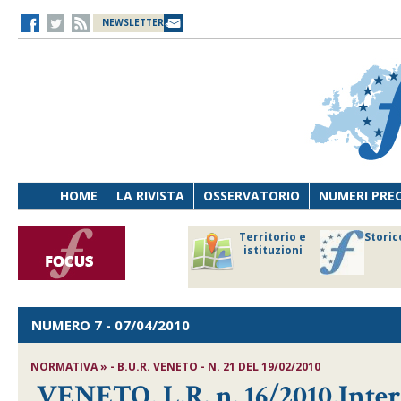
NEWSLETTER
HOME
LA RIVISTA
OSSERVATORIO
NUMERI PRE
avoro
Osservatorio
Territorio e
Storic
ersona
di Diritto
istituzioni
cnologia
sanitario
NUMERO 7
- 07/04/2010
NORMATIVA » - B.U.R. VENETO - N. 21 DEL 19/02/2010
VENETO, L.R. n. 16/2010,Inter