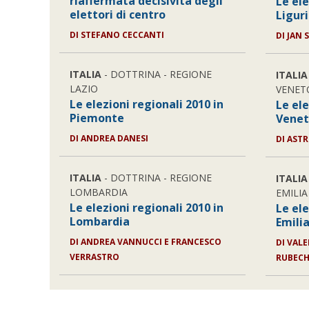
riaffermata decisività degli
Le ele
elettori di centro
Ligur
DI STEFANO CECCANTI
DI JAN 
ITALIA
- DOTTRINA - REGIONE
ITALIA
LAZIO
VENET
Le elezioni regionali 2010 in
Le ele
Piemonte
Vene
DI ANDREA DANESI
DI ASTR
ITALIA
- DOTTRINA - REGIONE
ITALIA
LOMBARDIA
EMILI
Le elezioni regionali 2010 in
Le ele
Lombardia
Emili
DI ANDREA VANNUCCI E FRANCESCO
DI VAL
VERRASTRO
RUBECH