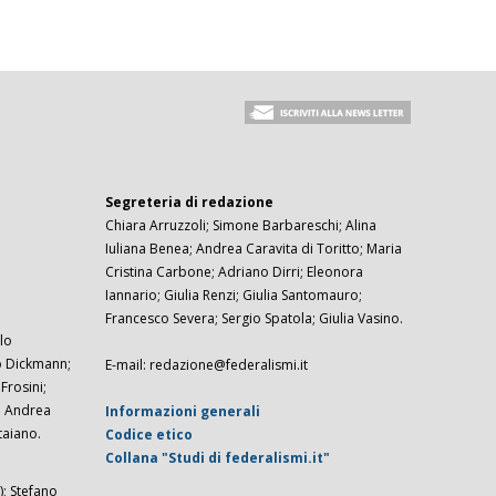
Segreteria di redazione
Chiara Arruzzoli; Simone Barbareschi; Alina
Iuliana Benea; Andrea Caravita di Toritto; Maria
Cristina Carbone; Adriano Dirri; Eleonora
Iannario; Giulia Renzi; Giulia Santomauro;
Francesco Severa; Sergio Spatola; Giulia Vasino.
lo
zo Dickmann;
E-mail: redazione@federalismi.it
rosini;
; Andrea
Informazioni generali
taiano.
Codice etico
Collana "Studi di federalismi.it"
; Stefano