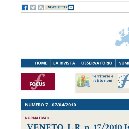
NEWSLETTER
HOME
LA RIVISTA
OSSERVATORIO
NUME
Lavoro
Osservatorio
Territorio e
Persona
di Diritto
istituzioni
Tecnologia
sanitario
NUMERO 7
- 07/04/2010
NORMATIVA » -
VENETO, L.R. n. 17/2010,Is