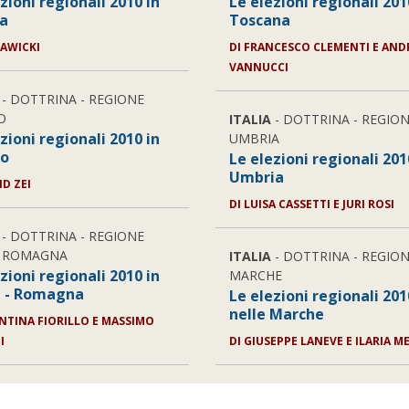
zioni regionali 2010 in
Le elezioni regionali 201
ia
Toscana
SAWICKI
DI FRANCESCO CLEMENTI E AND
VANNUCCI
- DOTTRINA - REGIONE
O
ITALIA
- DOTTRINA - REGIO
zioni regionali 2010 in
UMBRIA
to
Le elezioni regionali 201
Umbria
ID ZEI
DI LUISA CASSETTI E JURI ROSI
- DOTTRINA - REGIONE
A ROMAGNA
ITALIA
- DOTTRINA - REGIO
zioni regionali 2010 in
MARCHE
a - Romagna
Le elezioni regionali 201
nelle Marche
ENTINA FIORILLO E MASSIMO
I
DI GIUSEPPE LANEVE E ILARIA ME