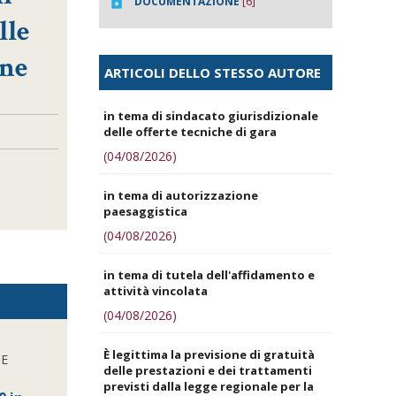
DOCUMENTAZIONE
[6]
lle
one
ARTICOLI DELLO STESSO AUTORE
in tema di sindacato giurisdizionale
delle offerte tecniche di gara
(04/08/2026)
in tema di autorizzazione
paesaggistica
(04/08/2026)
in tema di tutela dell'affidamento e
attività vincolata
(04/08/2026)
È legittima la previsione di gratuità
NE
delle prestazioni e dei trattamenti
previsti dalla legge regionale per la