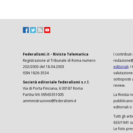
Federalismi.it - Rivista Telematica
I contributi
Registrazione al Tribunale di Roma numero
redazione@f
202/2003 del 18.04.2003
editoriali
. 
ISSN 1826-3534
valutazione
sottoposti 
Società editoriale federalismi s.r.l.
review.
Via di Porta Pinciana, 6 00187 Roma
Partita IVA 09565351005
La Rivista ri
amministrazione@federalismi.it
pubblicano c
editoriali o
Tutti gli ar
633/1941 sul
Le foto pre