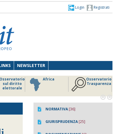
Login
Registrati
LINKS
NEWSLETTER
Osservatorio
Africa
Osservatorio
sul diritto
Trasparenza
elettorale


NORMATIVA
[36]
GIURISPRUDENZA
[25]
li