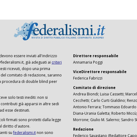
 devono essere inviati all'indirizzo
Direttore responsabile
ederalismi.it, già adeguati ai
criteri
Annamaria Poggi
I testi ricevuti, dopo una prima
ViceDirettore responsabile
 del comitato di redazione, saranno
Federica Fabrizzi
a procedura di double blind peer
Comitato di direzione
Andrea Biondi; Luisa Cassetti; Marcel
ceve solo testi inediti: non si
Cecchetti; Carlo Curti Gialdino; Ren
ontributi già apparsi in altre sedi
Antonio Ferrara; Tommaso Edoardo F
 ad esse destinati.
Diana-Urania Galetta; Roberto Miccù
ticoli firmati sono protetti dalla legge
Morrone; Giulio M. Salerno; Sandro S
 diritto d'autore.
Redazione
senti su
federalismi.it
non sono
Federico Savastano (Redattore Capo)