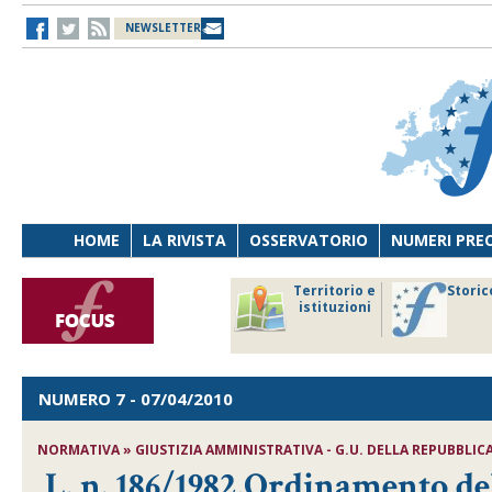
NEWSLETTER
HOME
LA RIVISTA
OSSERVATORIO
NUMERI PRE
avoro
Osservatorio
Territorio e
Storic
ersona
di Diritto
istituzioni
cnologia
sanitario
NUMERO 7
- 07/04/2010
NORMATIVA » GIUSTIZIA AMMINISTRATIVA - G.U. DELLA REPUBBLICA I
L. n. 186/1982,Ordinamento de