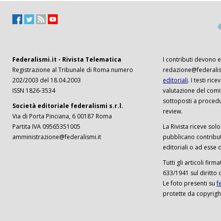
Federalismi.it - Rivista Telematica
I contributi devono es
Registrazione al Tribunale di Roma numero
redazione@federalism
202/2003 del 18.04.2003
editoriali
. I testi ri
ISSN 1826-3534
valutazione del comi
sottoposti a procedu
Società editoriale federalismi s.r.l.
review.
Via di Porta Pinciana, 6 00187 Roma
Partita IVA 09565351005
La Rivista riceve solo 
amministrazione@federalismi.it
pubblicano contributi
editoriali o ad esse d
Tutti gli articoli firm
633/1941 sul diritto 
Le foto presenti su
f
protette da copyrigh