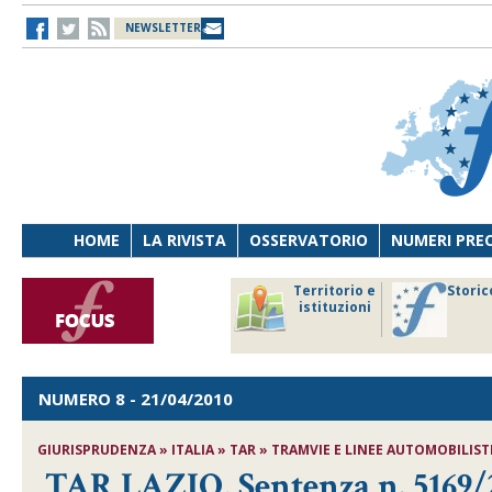
NEWSLETTER
HOME
LA RIVISTA
OSSERVATORIO
NUMERI PRE
avoro
Osservatorio
Territorio e
Storic
ersona
di Diritto
istituzioni
cnologia
sanitario
NUMERO 8
- 21/04/2010
GIURISPRUDENZA » ITALIA » TAR » TRAMVIE E LINEE AUTOMOBILISTI
TAR LAZIO, Sentenza n. 5169/