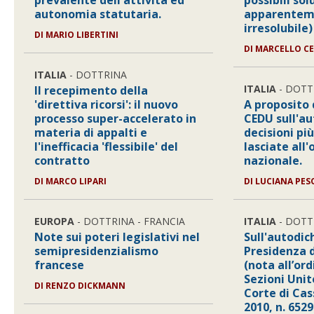
prevalente dell'attività ed
possibili sol
autonomia statutaria.
apparentem
irresolubile)
DI MARIO LIBERTINI
DI MARCELLO C
ITALIA
- DOTTRINA
ITALIA
- DOTT
Il recepimento della
'direttiva ricorsi': il nuovo
A proposito 
processo super-accelerato in
CEDU sull'au
materia di appalti e
decisioni più
l'inefficacia 'flessibile' del
lasciate all
contratto
nazionale.
DI MARCO LIPARI
DI LUCIANA PES
EUROPA
- DOTTRINA - FRANCIA
ITALIA
- DOTT
Note sui poteri legislativi nel
Sull'autodic
semipresidenzialismo
Presidenza 
francese
(nota all’or
Sezioni Unite
DI RENZO DICKMANN
Corte di Ca
2010, n. 6529