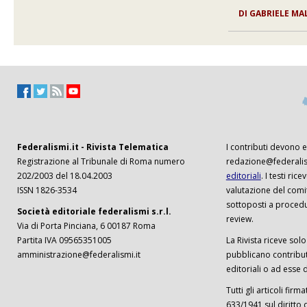
DI GABRIELE M
Federalismi.it - Rivista Telematica
I contributi devono es
Registrazione al Tribunale di Roma numero
redazione@federalism
202/2003 del 18.04.2003
editoriali
. I testi ri
ISSN 1826-3534
valutazione del comi
sottoposti a procedu
Società editoriale federalismi s.r.l.
review.
Via di Porta Pinciana, 6 00187 Roma
Partita IVA 09565351005
La Rivista riceve solo 
amministrazione@federalismi.it
pubblicano contributi
editoriali o ad esse d
Tutti gli articoli firm
633/1941 sul diritto 