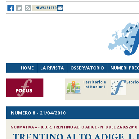
NEWSLETTER
HOME
LA RIVISTA
OSSERVATORIO
NUMERI PRE
avoro
Osservatorio
Territorio e
Storic
ersona
di Diritto
istituzioni
cnologia
sanitario
NUMERO 8
- 21/04/2010
NORMATIVA » - B.U.R. TRENTINO ALTO ADIGE - N. 8 DEL 23/02/2010
TRENTINO ALTO ADIGE, L.P. n.