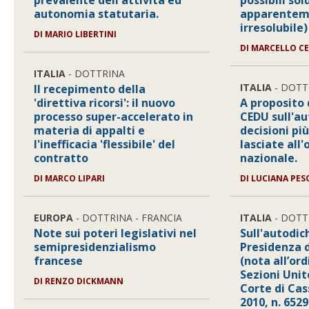
prevalente dell'attività ed
possibili sol
autonomia statutaria.
apparentem
irresolubile)
DI MARIO LIBERTINI
DI MARCELLO C
ITALIA
- DOTTRINA
ITALIA
- DOTT
Il recepimento della
'direttiva ricorsi': il nuovo
A proposito 
processo super-accelerato in
CEDU sull'au
materia di appalti e
decisioni più
l'inefficacia 'flessibile' del
lasciate all
contratto
nazionale.
DI MARCO LIPARI
DI LUCIANA PES
EUROPA
- DOTTRINA - FRANCIA
ITALIA
- DOTT
Note sui poteri legislativi nel
Sull'autodic
semipresidenzialismo
Presidenza 
francese
(nota all’or
Sezioni Unite
DI RENZO DICKMANN
Corte di Ca
2010, n. 6529