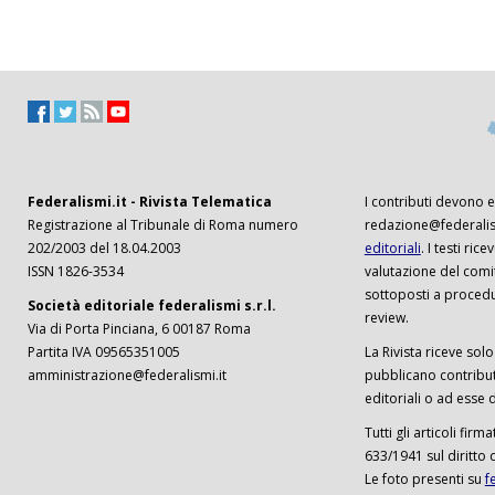
Federalismi.it - Rivista Telematica
I contributi devono es
Registrazione al Tribunale di Roma numero
redazione@federalism
202/2003 del 18.04.2003
editoriali
. I testi ri
ISSN 1826-3534
valutazione del comi
sottoposti a procedu
Società editoriale federalismi s.r.l.
review.
Via di Porta Pinciana, 6 00187 Roma
Partita IVA 09565351005
La Rivista riceve solo 
amministrazione@federalismi.it
pubblicano contributi
editoriali o ad esse d
Tutti gli articoli firm
633/1941 sul diritto 
Le foto presenti su
f