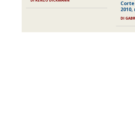
DI RENZO DICKMANN
Corte
2010, 
DI GAB