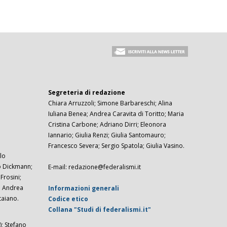
Segreteria di redazione
Chiara Arruzzoli; Simone Barbareschi; Alina
Iuliana Benea; Andrea Caravita di Toritto; Maria
Cristina Carbone; Adriano Dirri; Eleonora
Iannario; Giulia Renzi; Giulia Santomauro;
Francesco Severa; Sergio Spatola; Giulia Vasino.
lo
zo Dickmann;
E-mail: redazione@federalismi.it
rosini;
; Andrea
Informazioni generali
taiano.
Codice etico
Collana "Studi di federalismi.it"
; Stefano