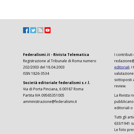
Federalismi.it - Rivista Telematica
I contributi
Registrazione al Tribunale di Roma numero
redazione@f
202/2003 del 18.04.2003
editoriali
. 
ISSN 1826-3534
valutazione
sottoposti 
Società editoriale federalismi s.r.l.
review.
Via di Porta Pinciana, 6 00187 Roma
Partita IVA 09565351005
La Rivista ri
amministrazione@federalismi.it
pubblicano c
editoriali o
Tutti gli ar
633/1941 sul
Le foto pre