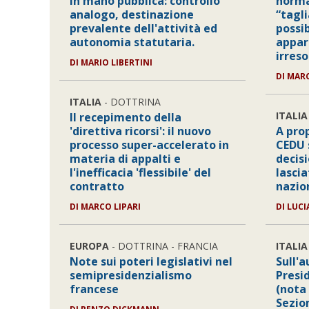
in mano pubblica: controllo
norma
analogo, destinazione
“tagli
prevalente dell'attività ed
possib
autonomia statutaria.
appa
irreso
DI MARIO LIBERTINI
DI MAR
ITALIA
- DOTTRINA
ITALIA
Il recepimento della
'direttiva ricorsi': il nuovo
A pro
processo super-accelerato in
CEDU s
materia di appalti e
decisi
l'inefficacia 'flessibile' del
lasci
contratto
nazio
DI MARCO LIPARI
DI LUC
EUROPA
- DOTTRINA - FRANCIA
ITALIA
Note sui poteri legislativi nel
Sull'a
semipresidenzialismo
Presi
francese
(nota 
Sezion