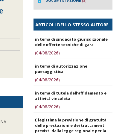
DOCUMENTAZIONE
[3]
e
ARTICOLI DELLO STESSO AUTORE
in tema di sindacato giurisdizionale
delle offerte tecniche di gara
(04/08/2026)
in tema di autorizzazione
paesaggistica
(04/08/2026)
in tema di tutela dell'affidamento e
attività vincolata
(04/08/2026)
È legittima la previsione di gratuità
INA
delle prestazioni e dei trattamenti
previsti dalla legge regionale per la