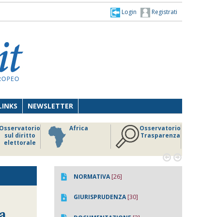
Login
Registrati
LINKS
NEWSLETTER
Osservatorio
Africa
Osservatorio
sul diritto
Trasparenza
elettorale


NORMATIVA
[26]
GIURISPRUDENZA
[30]
a