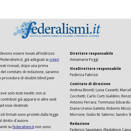
 devono essere inviati all'indirizzo
Direttore responsabile
ederalismi.it, già adeguati ai
criteri
Annamaria Poggi
I testi ricevuti, dopo una prima
ViceDirettore responsabile
 del comitato di redazione, saranno
Federica Fabrizzi
a procedura di double blind peer
Comitato di direzione
Andrea Biondi; Luisa Cassetti; Marcel
ceve solo testi inediti: non si
Cecchetti; Carlo Curti Gialdino; Ren
ontributi già apparsi in altre sedi
Antonio Ferrara; Tommaso Edoardo F
 ad esse destinati.
Diana-Urania Galetta; Roberto Miccù
ticoli firmati sono protetti dalla legge
Morrone; Giulio M. Salerno; Sandro S
 diritto d'autore.
Redazione
senti su
federalismi.it
non sono
Federico Savastano (Redattore Capo)