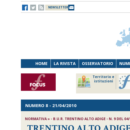
NEWSLETTER
HOME
LA RIVISTA
OSSERVATORIO
NUME
Lavoro
Osservatorio
Territorio e
Persona
di Diritto
istituzioni
Tecnologia
sanitario
NUMERO 8
- 21/04/2010
NORMATIVA » - B.U.R. TRENTINO ALTO ADIGE - N. 9 DEL 04
TRENTINO ALTO ADIGE, L.