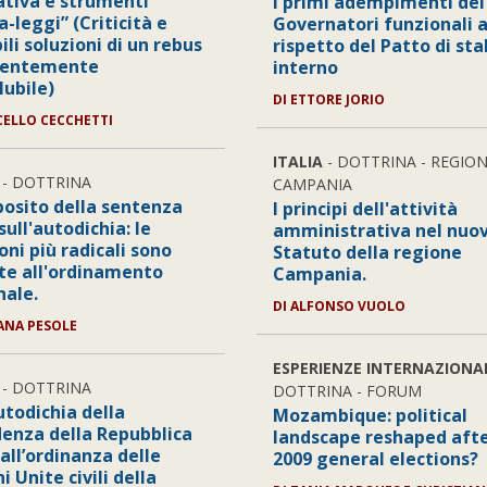
tiva e strumenti
I primi adempimenti dei
a-leggi” (Criticità e
Governatori funzionali a
ili soluzioni di un rebus
rispetto del Patto di sta
rentemente
interno
lubile)
DI ETTORE JORIO
CELLO CECCHETTI
ITALIA
- DOTTRINA - REGIO
- DOTTRINA
CAMPANIA
posito della sentenza
I principi dell'attività
ull'autodichia: le
amministrativa nel nuo
oni più radicali sono
Statuto della regione
ate all'ordinamento
Campania.
nale.
DI ALFONSO VUOLO
IANA PESOLE
ESPERIENZE INTERNAZIONA
- DOTTRINA
DOTTRINA - FORUM
utodichia della
Mozambique: political
denza della Repubblica
landscape reshaped afte
all’ordinanza delle
2009 general elections?
i Unite civili della