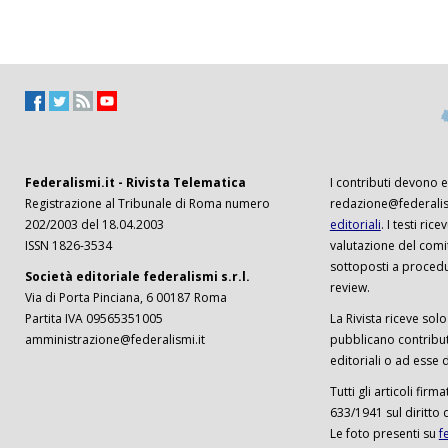
Federalismi.it - Rivista Telematica
I contributi devono es
Registrazione al Tribunale di Roma numero
redazione@federalism
202/2003 del 18.04.2003
editoriali
. I testi ri
ISSN 1826-3534
valutazione del comi
sottoposti a procedu
Società editoriale federalismi s.r.l.
review.
Via di Porta Pinciana, 6 00187 Roma
Partita IVA 09565351005
La Rivista riceve solo 
amministrazione@federalismi.it
pubblicano contributi
editoriali o ad esse d
Tutti gli articoli firm
633/1941 sul diritto 
Le foto presenti su
f