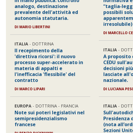
in mano pubblica: controllo
normativa e
analogo, destinazione
“taglia-leggi
prevalente dell'attività ed
possibili sol
autonomia statutaria.
apparentem
irresolubile)
DI MARIO LIBERTINI
DI MARCELLO C
ITALIA
- DOTTRINA
ITALIA
- DOTT
Il recepimento della
'direttiva ricorsi': il nuovo
A proposito 
processo super-accelerato in
CEDU sull'au
materia di appalti e
decisioni più
l'inefficacia 'flessibile' del
lasciate all
contratto
nazionale.
DI MARCO LIPARI
DI LUCIANA PES
EUROPA
- DOTTRINA - FRANCIA
ITALIA
- DOTT
Note sui poteri legislativi nel
Sull'autodic
semipresidenzialismo
Presidenza 
francese
(nota all’or
Sezioni Unite