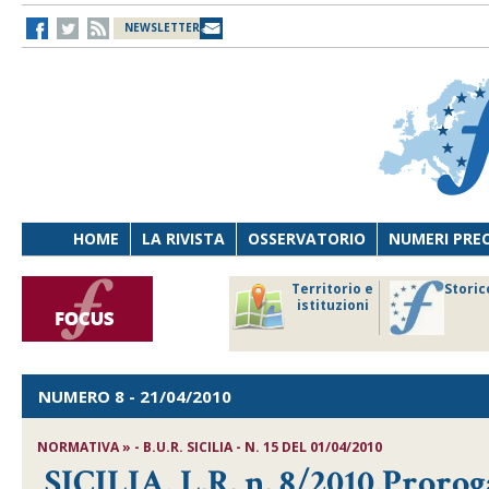
NEWSLETTER
HOME
LA RIVISTA
OSSERVATORIO
NUMERI PRE
avoro
Osservatorio
Territorio e
Storic
ersona
di Diritto
istituzioni
cnologia
sanitario
NUMERO 8
- 21/04/2010
NORMATIVA » - B.U.R. SICILIA - N. 15 DEL 01/04/2010
SICILIA, L.R. n. 8/2010,Prorog