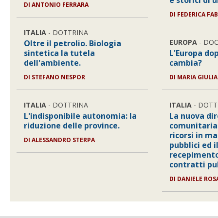
e storici di
DI ANTONIO FERRARA
DI FEDERICA FAB
ITALIA
- DOTTRINA
EUROPA
- DO
Oltre il petrolio. Biologia
sintetica la tutela
L'Europa dop
dell'ambiente.
cambia?
DI STEFANO NESPOR
DI MARIA GIULI
ITALIA
- DOTTRINA
ITALIA
- DOTT
L'indisponibile autonomia: la
La nuova dir
riduzione delle province.
comunitaria 
ricorsi in ma
DI ALESSANDRO STERPA
pubblici ed i
recepimento
contratti pu
DI DANIELE RO