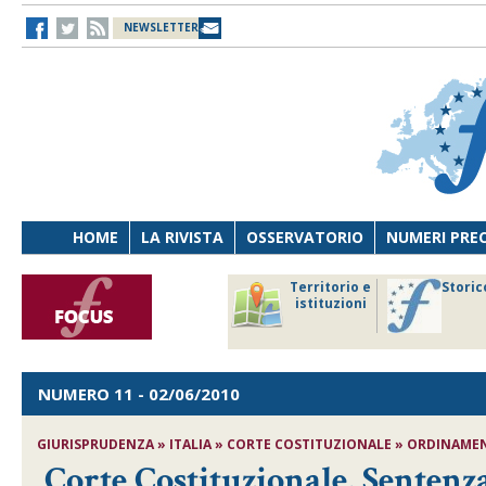
NEWSLETTER
HOME
LA RIVISTA
OSSERVATORIO
NUMERI PRE
avoro
Osservatorio
Territorio e
Storic
ersona
di Diritto
istituzioni
cnologia
sanitario
NUMERO 11
- 02/06/2010
GIURISPRUDENZA » ITALIA » CORTE COSTITUZIONALE » ORDINAMENT
Corte Costituzionale, Sentenza