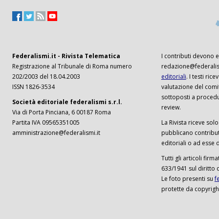
Federalismi.it - Rivista Telematica
I contributi devono es
Registrazione al Tribunale di Roma numero
redazione@federalism
202/2003 del 18.04.2003
editoriali
. I testi ri
ISSN 1826-3534
valutazione del comi
sottoposti a procedu
Società editoriale federalismi s.r.l.
review.
Via di Porta Pinciana, 6 00187 Roma
Partita IVA 09565351005
La Rivista riceve solo 
amministrazione@federalismi.it
pubblicano contributi
editoriali o ad esse d
Tutti gli articoli firm
633/1941 sul diritto 
Le foto presenti su
f
protette da copyrigh