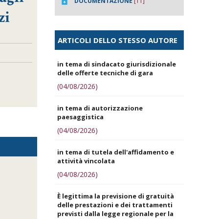
DOCUMENTAZIONE
[11]
zi
ARTICOLI DELLO STESSO AUTORE
in tema di sindacato giurisdizionale
delle offerte tecniche di gara
(04/08/2026)
in tema di autorizzazione
paesaggistica
(04/08/2026)
in tema di tutela dell'affidamento e
attività vincolata
(04/08/2026)
È legittima la previsione di gratuità
delle prestazioni e dei trattamenti
previsti dalla legge regionale per la