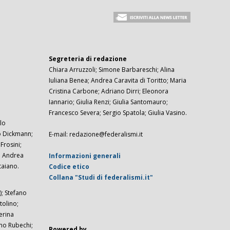
Segreteria di redazione
Chiara Arruzzoli; Simone Barbareschi; Alina
Iuliana Benea; Andrea Caravita di Toritto; Maria
Cristina Carbone; Adriano Dirri; Eleonora
Iannario; Giulia Renzi; Giulia Santomauro;
Francesco Severa; Sergio Spatola; Giulia Vasino.
lo
zo Dickmann;
E-mail: redazione@federalismi.it
rosini;
; Andrea
Informazioni generali
taiano.
Codice etico
Collana "Studi di federalismi.it"
; Stefano
tolino;
erina
imo Rubechi;
Powered by