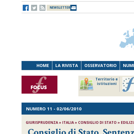
NEWSLETTER
HOME
LA RIVISTA
OSSERVATORIO
NUME
Lavoro
Osservatorio
Territorio e
Persona
di Diritto
istituzioni
Tecnologia
sanitario
NUMERO 11
- 02/06/2010
GIURISPRUDENZA » ITALIA » CONSIGLIO DI STATO » EDILIZIA
Consiglio di Stato, Sentenz