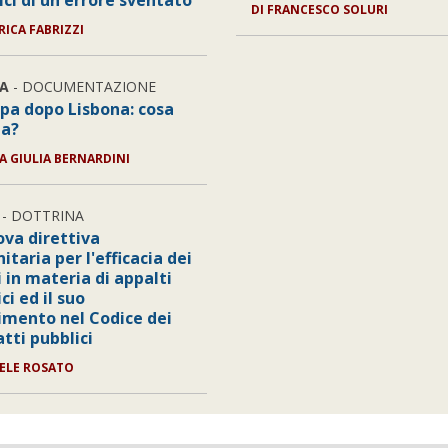
ici di un errore sventato
DI FRANCESCO SOLURI
RICA FABRIZZI
A
- DOCUMENTAZIONE
opa dopo Lisbona: cosa
ia?
IA GIULIA BERNARDINI
- DOTTRINA
ova direttiva
taria per l'efficacia dei
i in materia di appalti
ci ed il suo
imento nel Codice dei
tti pubblici
IELE ROSATO