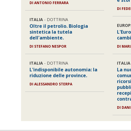
e stor
DI ANTONIO FERRARA
DI FEDE
ITALIA
- DOTTRINA
EUROP
Oltre il petrolio. Biologia
sintetica la tutela
L'Eur
dell'ambiente.
camb
DI STEFANO NESPOR
DI MAR
ITALIA
- DOTTRINA
ITALIA
L'indisponibile autonomia: la
La nu
riduzione delle province.
comuni
ricors
DI ALESSANDRO STERPA
pubbli
recep
contra
DI DAN