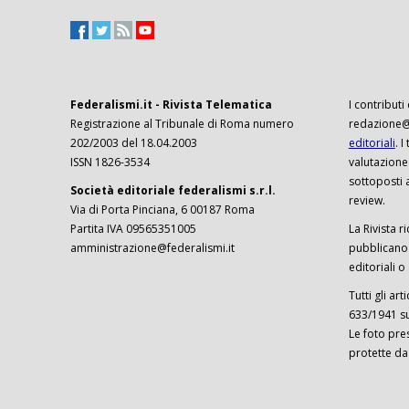
Federalismi.it - Rivista Telematica
I contributi
Registrazione al Tribunale di Roma numero
redazione@f
202/2003 del 18.04.2003
editoriali
. 
ISSN 1826-3534
valutazione
sottoposti 
Società editoriale federalismi s.r.l.
review.
Via di Porta Pinciana, 6 00187 Roma
Partita IVA 09565351005
La Rivista ri
amministrazione@federalismi.it
pubblicano c
editoriali o
Tutti gli ar
633/1941 sul
Le foto pre
protette da