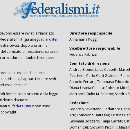
 devono essere inviati all'indirizzo
Direttore responsabile
ederalismi.it, già adeguati ai
criteri
Annamaria Poggi
I testi ricevuti, dopo una prima
ViceDirettore responsabile
 del comitato di redazione, saranno
Federica Fabrizzi
a procedura di double blind peer
Comitato di direzione
Andrea Biondi; Luisa Cassetti; Marcel
ceve solo testi inediti: non si
Cecchetti; Carlo Curti Gialdino; Ren
ontributi già apparsi in altre sedi
Antonio Ferrara; Tommaso Edoardo F
 ad esse destinati.
Diana-Urania Galetta; Roberto Miccù
ticoli firmati sono protetti dalla legge
Morrone; Giulio M. Salerno; Sandro S
 diritto d'autore.
Redazione
senti su
federalismi.it
non sono
Federico Savastano (Redattore Capo)
 copyright.
Aru; Francesco Battaglia; Cristina Ber
Giovanni Boggero; Tanja Cerruti; Cat
Domenicali; Giovanni Piccirilli; Mass