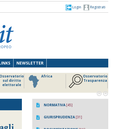
Login
Registrati
LINKS
NEWSLETTER
Osservatorio
Africa
Osservatorio
sul diritto
Trasparenza
elettorale


NORMATIVA
[45]
GIURISPRUDENZA
[31]
agli