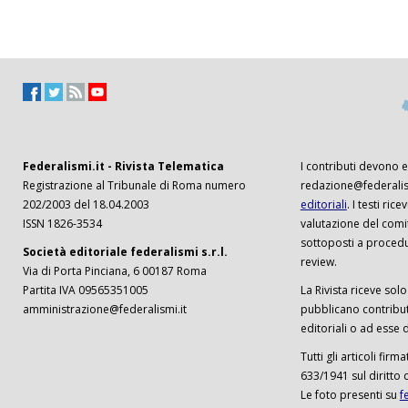
Federalismi.it - Rivista Telematica
I contributi devono es
Registrazione al Tribunale di Roma numero
redazione@federalism
202/2003 del 18.04.2003
editoriali
. I testi ri
ISSN 1826-3534
valutazione del comi
sottoposti a procedu
Società editoriale federalismi s.r.l.
review.
Via di Porta Pinciana, 6 00187 Roma
Partita IVA 09565351005
La Rivista riceve solo 
amministrazione@federalismi.it
pubblicano contributi
editoriali o ad esse d
Tutti gli articoli firm
633/1941 sul diritto 
Le foto presenti su
f