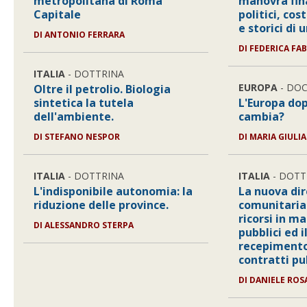
metropolitana di Roma
manovra fina
Capitale
politici, cos
e storici di
DI ANTONIO FERRARA
DI FEDERICA FAB
ITALIA
- DOTTRINA
EUROPA
- DO
Oltre il petrolio. Biologia
sintetica la tutela
L'Europa dop
dell'ambiente.
cambia?
DI STEFANO NESPOR
DI MARIA GIULI
ITALIA
- DOTTRINA
ITALIA
- DOTT
L'indisponibile autonomia: la
La nuova dir
riduzione delle province.
comunitaria 
ricorsi in ma
DI ALESSANDRO STERPA
pubblici ed i
recepimento
contratti pu
DI DANIELE RO