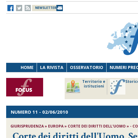
NEWSLETTER
HOME
LA RIVISTA
OSSERVATORIO
NUMERI PRE
avoro
Osservatorio
Territorio e
Storic
ersona
di Diritto
istituzioni
cnologia
sanitario
NUMERO 11
- 02/06/2010
GIURISPRUDENZA » EUROPA » CORTE DEI DIRITTI DELL'UOMO » - CORT
Corte dei diritti dell'Uomo, S