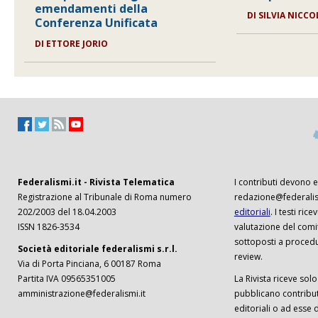
emendamenti della
DI SILVIA NICCO
Conferenza Unificata
DI ETTORE JORIO
Federalismi.it - Rivista Telematica
I contributi devono es
Registrazione al Tribunale di Roma numero
redazione@federalism
202/2003 del 18.04.2003
editoriali
. I testi ri
ISSN 1826-3534
valutazione del comi
sottoposti a procedu
Società editoriale federalismi s.r.l.
review.
Via di Porta Pinciana, 6 00187 Roma
Partita IVA 09565351005
La Rivista riceve solo 
amministrazione@federalismi.it
pubblicano contributi
editoriali o ad esse d