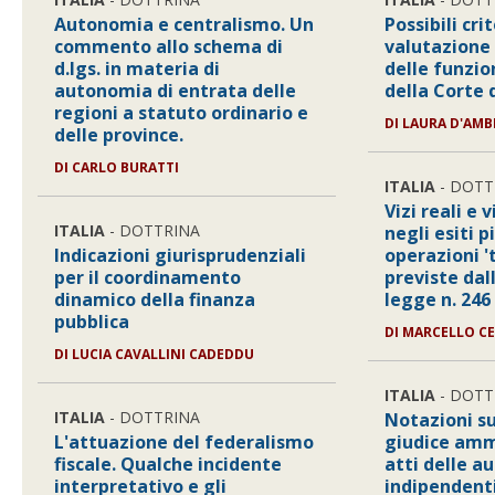
Autonomia e centralismo. Un
Possibili crit
commento allo schema di
valutazione 
d.lgs. in materia di
delle funzion
autonomia di entrata delle
della Corte 
regioni a statuto ordinario e
DI LAURA D'AM
delle province.
DI CARLO BURATTI
ITALIA
- DOTT
Vizi reali e
ITALIA
- DOTTRINA
negli esiti p
Indicazioni giurisprudenziali
operazioni 't
per il coordinamento
previste dall
dinamico della finanza
legge n. 246
pubblica
DI MARCELLO C
DI LUCIA CAVALLINI CADEDDU
ITALIA
- DOTT
ITALIA
- DOTTRINA
Notazioni su
L'attuazione del federalismo
giudice amm
fiscale. Qualche incidente
atti delle a
interpretativo e gli
indipendenti