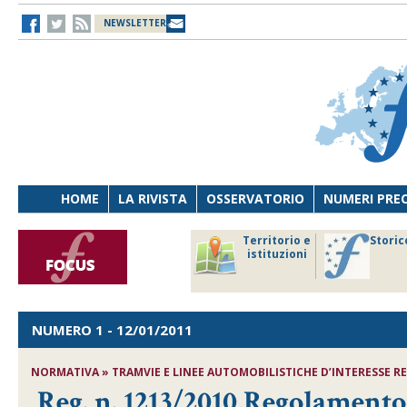
NEWSLETTER
HOME
LA RIVISTA
OSSERVATORIO
NUMERI PRE
avoro
Osservatorio
Territorio e
Storic
ersona
di Diritto
istituzioni
cnologia
sanitario
NUMERO 1
- 12/01/2011
NORMATIVA » TRAMVIE E LINEE AUTOMOBILISTICHE D’INTERESSE REGI
Reg. n. 1213/2010,Regolamento 