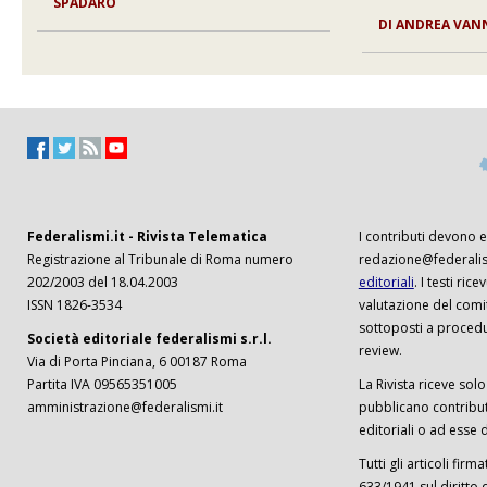
SPADARO
DI ANDREA VAN
Federalismi.it - Rivista Telematica
I contributi devono es
Registrazione al Tribunale di Roma numero
redazione@federalism
202/2003 del 18.04.2003
editoriali
. I testi ri
ISSN 1826-3534
valutazione del comi
sottoposti a procedu
Società editoriale federalismi s.r.l.
review.
Via di Porta Pinciana, 6 00187 Roma
Partita IVA 09565351005
La Rivista riceve solo 
amministrazione@federalismi.it
pubblicano contributi
editoriali o ad esse d
Tutti gli articoli firm
633/1941 sul diritto 