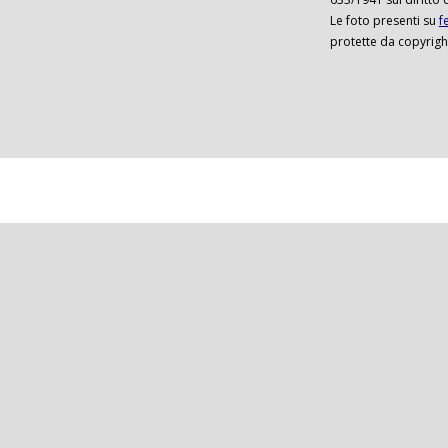
Le foto presenti su
f
protette da copyrigh