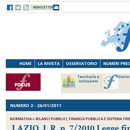
NEWSLETTER
HOME
LA RIVISTA
OSSERVATORIO
NUMERI PRE
avoro
Osservatorio
Territorio e
Storic
ersona
di Diritto
istituzioni
cnologia
sanitario
NUMERO 2
- 26/01/2011
NORMATIVA » BILANCI PUBBLICI, FINANZA PUBBLICA E SISTEMA TRIBUT
LAZIO, L.R. n. 7/2010,Legge fi