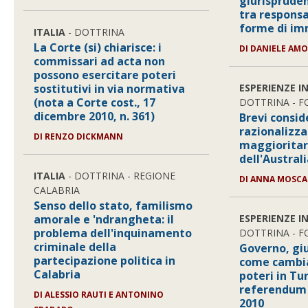
giurisprude
tra responsa
forme di im
ITALIA
- DOTTRINA
La Corte (si) chiarisce: i
DI DANIELE AM
commissari ad acta non
possono esercitare poteri
sostitutivi in via normativa
ESPERIENZE I
(nota a Corte cost., 17
DOTTRINA - 
dicembre 2010, n. 361)
Brevi consid
razionalizza
DI RENZO DICKMANN
maggioritari
dell'Austral
ITALIA
- DOTTRINA - REGIONE
DI ANNA MOSCA
CALABRIA
Senso dello stato, familismo
amorale e 'ndrangheta: il
ESPERIENZE I
problema dell'inquinamento
DOTTRINA - 
criminale della
Governo, giud
partecipazione politica in
come cambia 
Calabria
poteri in Tur
referendum 
DI ALESSIO RAUTI E ANTONINO
2010