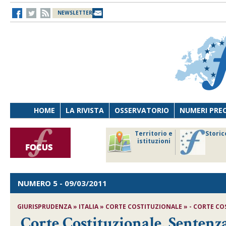
NEWSLETTER
HOME
LA RIVISTA
OSSERVATORIO
NUMERI PRE
avoro
Osservatorio
Territorio e
Storic
ersona
di Diritto
istituzioni
cnologia
sanitario
NUMERO 5
- 09/03/2011
GIURISPRUDENZA » ITALIA » CORTE COSTITUZIONALE » - CORTE COST
Corte Costituzionale, Sentenz