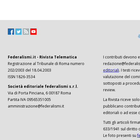
Federalismi.it - Rivista Telematica
I contributi devono es
Registrazione al Tribunale di Roma numero
redazione@federalism
202/2003 del 18.04.2003
editoriali
. I testi ri
ISSN 1826-3534
valutazione del comi
sottoposti a procedu
Società editoriale federalismi s.r.l.
review.
Via di Porta Pinciana, 6 00187 Roma
Partita IVA 09565351005
La Rivista riceve solo 
amministrazione@federalismi.it
pubblicano contributi
editoriali o ad esse d
Tutti gli articoli firm
633/1941 sul diritto 
Le foto presenti su
f