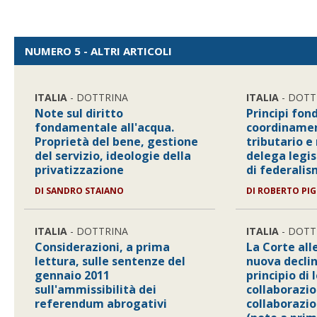
NUMERO 5 - ALTRI ARTICOLI
ITALIA
- DOTTRINA
ITALIA
- DOTT
Note sul diritto
Principi fon
fondamentale all'acqua.
coordinamen
Proprietà del bene, gestione
tributario e 
del servizio, ideologie della
delega legis
privatizzazione
di federalis
DI SANDRO STAIANO
DI ROBERTO PI
ITALIA
- DOTTRINA
ITALIA
- DOTT
Considerazioni, a prima
La Corte all
lettura, sulle sentenze del
nuova decli
gennaio 2011
principio di 
sull'ammissibilità dei
collaborazio
referendum abrogativi
collaborazion