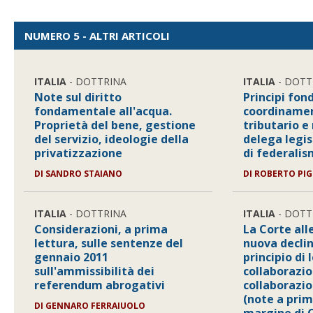
NUMERO 5 - ALTRI ARTICOLI
ITALIA
- DOTTRINA
ITALIA
- DOTT
Note sul diritto
Principi fon
fondamentale all'acqua.
coordinamen
Proprietà del bene, gestione
tributario e 
del servizio, ideologie della
delega legis
privatizzazione
di federalis
DI SANDRO STAIANO
DI ROBERTO PI
ITALIA
- DOTTRINA
ITALIA
- DOTT
Considerazioni, a prima
La Corte all
lettura, sulle sentenze del
nuova decli
gennaio 2011
principio di 
sull'ammissibilità dei
collaborazio
referendum abrogativi
collaborazion
(note a prim
DI GENNARO FERRAIUOLO