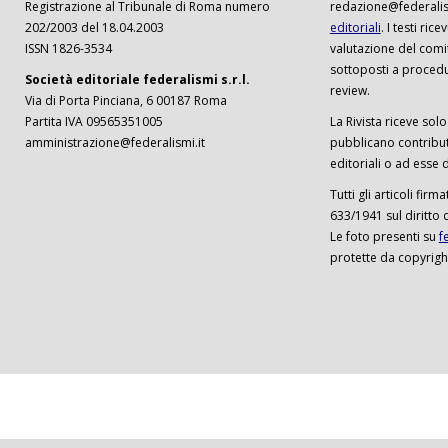
Registrazione al Tribunale di Roma numero
redazione@federalism
202/2003 del 18.04.2003
editoriali
. I testi ri
ISSN 1826-3534
valutazione del comi
sottoposti a procedu
Società editoriale federalismi s.r.l.
review.
Via di Porta Pinciana, 6 00187 Roma
Partita IVA 09565351005
La Rivista riceve solo 
amministrazione@federalismi.it
pubblicano contributi
editoriali o ad esse d
Tutti gli articoli firm
633/1941 sul diritto 
Le foto presenti su
f
protette da copyrigh