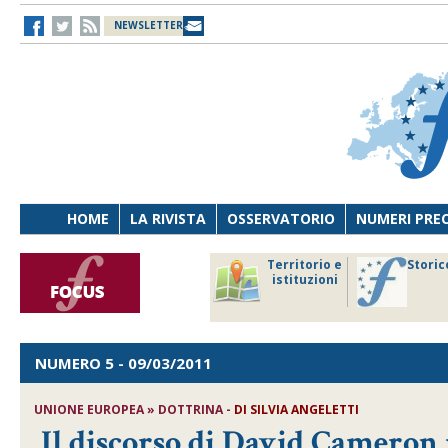
NEWSLETTER
HOME
LA RIVISTA
OSSERVATORIO
NUMERI PRE
avoro
Osservatorio
Territorio e
Storic
ersona
di Diritto
istituzioni
cnologia
sanitario
NUMERO 5
- 09/03/2011
UNIONE EUROPEA » DOTTRINA -
DI SILVIA ANGELETTI
Il discorso di David Cameron r