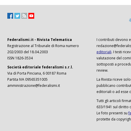
Federalismi.it - Rivista Telematica
I contributi devono es
Registrazione al Tribunale di Roma numero
redazione@federalism
202/2003 del 18.04.2003
editoriali
. I testi ri
ISSN 1826-3534
valutazione del comi
sottoposti a procedu
Società editoriale federalismi s.r.l.
review.
Via di Porta Pinciana, 6 00187 Roma
Partita IVA 09565351005
La Rivista riceve solo 
amministrazione@federalismi.it
pubblicano contributi
editoriali o ad esse d
Tutti gli articoli firm
633/1941 sul diritto 
Le foto presenti su
f
protette da copyrigh