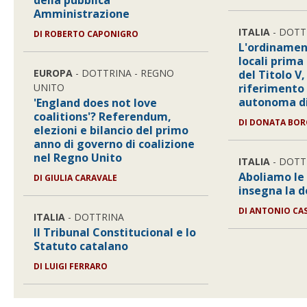
della pubblica
Amministrazione
ITALIA
- DOTT
DI ROBERTO CAPONIGRO
L'ordinamen
locali prima
EUROPA
- DOTTRINA - REGNO
del Titolo V
UNITO
riferimento 
autonoma di
'England does not love
coalitions'? Referendum,
DI DONATA BO
elezioni e bilancio del primo
anno di governo di coalizione
nel Regno Unito
ITALIA
- DOTT
Aboliamo le 
DI GIULIA CARAVALE
insegna la 
DI ANTONIO CA
ITALIA
- DOTTRINA
Il Tribunal Constitucional e lo
Statuto catalano
DI LUIGI FERRARO