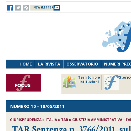
NEWSLETTER
HOME
LA RIVISTA
OSSERVATORIO
NUMERI PRE
avoro
Osservatorio
Territorio e
Storic
ersona
di Diritto
istituzioni
cnologia
sanitario
NUMERO 10
- 18/05/2011
GIURISPRUDENZA » ITALIA » TAR » GIUSTIZIA AMMINISTRATIVA - TAR
TAR Sentenza n. 3766/2011, su