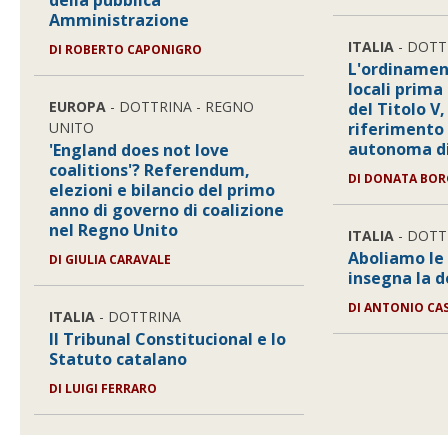
della pubblica
Amministrazione
ITALIA
- DOTT
DI ROBERTO CAPONIGRO
L'ordinamen
locali prima
EUROPA
- DOTTRINA - REGNO
del Titolo V
UNITO
riferimento 
autonoma di
'England does not love
coalitions'? Referendum,
DI DONATA BO
elezioni e bilancio del primo
anno di governo di coalizione
nel Regno Unito
ITALIA
- DOTT
Aboliamo le 
DI GIULIA CARAVALE
insegna la 
DI ANTONIO CA
ITALIA
- DOTTRINA
Il Tribunal Constitucional e lo
Statuto catalano
DI LUIGI FERRARO