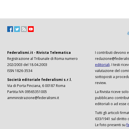
Federalismi.it - Rivista Telematica
I contributi devono es
Registrazione al Tribunale di Roma numero
redazione@federalism
202/2003 del 18.04.2003
editoriali
. I testi ri
ISSN 1826-3534
valutazione del comi
sottoposti a procedu
Società editoriale federalismi s.r.l.
review.
Via di Porta Pinciana, 6 00187 Roma
Partita IVA 09565351005
La Rivista riceve solo 
amministrazione@federalismi.it
pubblicano contributi
editoriali o ad esse d
Tutti gli articoli firm
633/1941 sul diritto 
Le foto presenti su
f