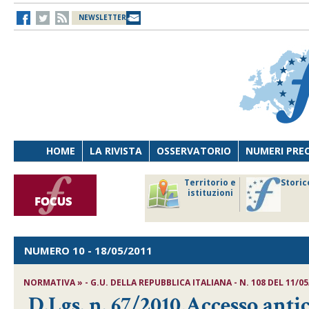
NEWSLETTER
HOME
LA RIVISTA
OSSERVATORIO
NUMERI PRE
avoro
Osservatorio
Territorio e
Storic
ersona
di Diritto
istituzioni
cnologia
sanitario
NUMERO 10
- 18/05/2011
NORMATIVA » - G.U. DELLA REPUBBLICA ITALIANA - N. 108 DEL 11/05
D.Lgs. n. 67/2010,Accesso anti