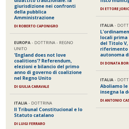
dibattito tradizionale: la
fisco munici
giurisdizione nei confronti
DI ETTORE JORI
della pubblica
Amministrazione
ITALIA
- DOTT
DI ROBERTO CAPONIGRO
L'ordinamen
locali prima
EUROPA
- DOTTRINA - REGNO
del Titolo V
UNITO
riferimento 
autonoma di
'England does not love
coalitions'? Referendum,
DI DONATA BO
elezioni e bilancio del primo
anno di governo di coalizione
nel Regno Unito
ITALIA
- DOTT
Aboliamo le 
DI GIULIA CARAVALE
insegna la 
DI ANTONIO CA
ITALIA
- DOTTRINA
Il Tribunal Constitucional e lo
Statuto catalano
DI LUIGI FERRARO