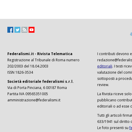
Federalismi.it - Rivista Telematica
I contributi devono es
Registrazione al Tribunale di Roma numero
redazione@federalism
202/2003 del 18.04.2003
editoriali
. I testi ri
ISSN 1826-3534
valutazione del comi
sottoposti a procedu
Società editoriale federalismi s.r.l.
review.
Via di Porta Pinciana, 6 00187 Roma
Partita IVA 09565351005
La Rivista riceve solo 
amministrazione@federalismi.it
pubblicano contributi
editoriali o ad esse d
Tutti gli articoli firm
633/1941 sul diritto 
Le foto presenti su
f