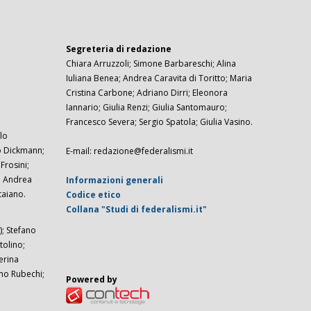
Segreteria di redazione
Chiara Arruzzoli; Simone Barbareschi; Alina
Iuliana Benea; Andrea Caravita di Toritto; Maria
Cristina Carbone; Adriano Dirri; Eleonora
Iannario; Giulia Renzi; Giulia Santomauro;
Francesco Severa; Sergio Spatola; Giulia Vasino.
lo
zo Dickmann;
E-mail: redazione@federalismi.it
rosini;
; Andrea
Informazioni generali
taiano.
Codice etico
Collana "Studi di federalismi.it"
; Stefano
tolino;
erina
imo Rubechi;
Powered by