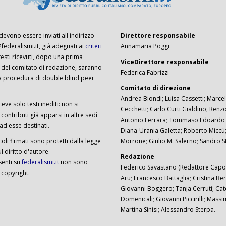
 devono essere inviati all'indirizzo
Direttore responsabile
ederalismi.it, già adeguati ai
criteri
Annamaria Poggi
I testi ricevuti, dopo una prima
ViceDirettore responsabile
 del comitato di redazione, saranno
Federica Fabrizzi
a procedura di double blind peer
Comitato di direzione
Andrea Biondi; Luisa Cassetti; Marcel
ceve solo testi inediti: non si
Cecchetti; Carlo Curti Gialdino; Ren
ontributi già apparsi in altre sedi
Antonio Ferrara; Tommaso Edoardo F
 ad esse destinati.
Diana-Urania Galetta; Roberto Miccù
ticoli firmati sono protetti dalla legge
Morrone; Giulio M. Salerno; Sandro S
 diritto d'autore.
Redazione
senti su
federalismi.it
non sono
Federico Savastano (Redattore Capo)
 copyright.
Aru; Francesco Battaglia; Cristina Ber
Giovanni Boggero; Tanja Cerruti; Cat
Domenicali; Giovanni Piccirilli; Mass
Martina Sinisi; Alessandro Sterpa.