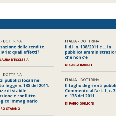
- DOTTRINA
ITALIA
- DOTTRINA
ssazione delle rendite
Il d.l. n. 138/2011 e ... la
iarie: quali effetti?
pubblica amministrazio
che non c'è
 LAURA D’ECCLESIA
DI CARLA BARBATI
- DOTTRINA
ITALIA
- DOTTRINA
izi pubblici locali nel
o-legge n. 138 del 2011.
Il taglio degli enti pubbli
ze di stabile
Commento all'art. 1, c. 31
azione e conflitto
n. 138 del 2011
ogico immaginario
DI FABIO GIGLIONI
DRO STAIANO