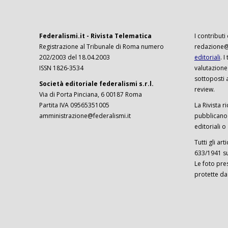
Federalismi.it - Rivista Telematica
I contributi
Registrazione al Tribunale di Roma numero
redazione@f
202/2003 del 18.04.2003
editoriali
. 
ISSN 1826-3534
valutazione
sottoposti 
Società editoriale federalismi s.r.l.
review.
Via di Porta Pinciana, 6 00187 Roma
Partita IVA 09565351005
La Rivista ri
amministrazione@federalismi.it
pubblicano c
editoriali o
Tutti gli ar
633/1941 sul
Le foto pre
protette da