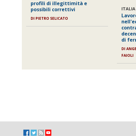
profili di illegittimità e
ITALIA
possibili correttivi
Lavor
DI PIETRO SELICATO
nell'
contr
decen
di fe
DI ANG
FAIOLI