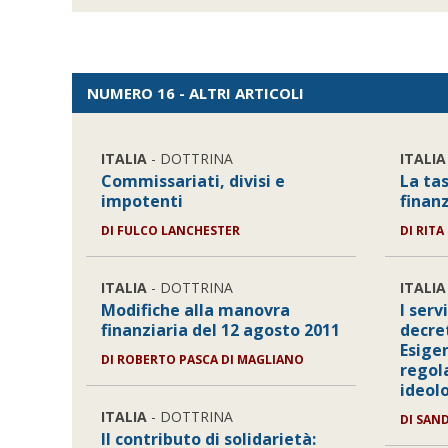
NUMERO 16 - ALTRI ARTICOLI
ITALIA
- DOTTRINA
ITALIA
Commissariati, divisi e
La ta
impotenti
finanz
DI FULCO LANCHESTER
DI RITA
ITALIA
- DOTTRINA
ITALIA
Modifiche alla manovra
I serv
finanziaria del 12 agosto 2011
decret
Esigen
DI ROBERTO PASCA DI MAGLIANO
regol
ideol
ITALIA
- DOTTRINA
DI SAN
Il contributo di solidarietà: