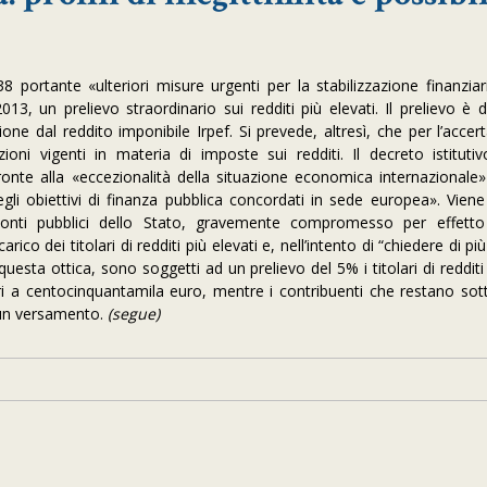
 portante «ulteriori misure urgenti per la stabilizzazione finanziar
13, un prelievo straordinario sui redditi più elevati. Il prelievo è
ne dal reddito imponibile Irpef. Si prevede, altresì, che per l’accer
oni vigenti in materia di imposte sui redditi. Il decreto istitutivo
ronte alla «eccezionalità della situazione economica internazionale»
gli obiettivi di finanza pubblica concordati in sede europea». Viene
dei conti pubblici dello Stato, gravemente compromesso per effetto 
co dei titolari di redditi più elevati e, nell’intento di “chiedere di più
 questa ottica, sono soggetti ad un prelievo del 5% i titolari di redditi
ri a centocinquantamila euro, mentre i contribuenti che restano sott
cun versamento.
(segue)