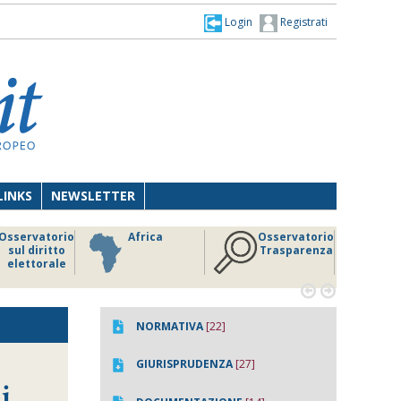
Login
Registrati
LINKS
NEWSLETTER
Osservatorio
Africa
Osservatorio
sul diritto
Trasparenza
elettorale


NORMATIVA
[22]
GIURISPRUDENZA
[27]
li