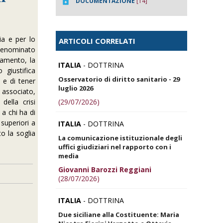
DOCUMENTAZIONE
[14]
ia e per lo
ARTICOLI CORRELATI
 denominato
tamento, la
ITALIA
- DOTTRINA
 giustifica
Osservatorio di diritto sanitario - 29
 e di tener
luglio 2026
 associato,
(29/07/2026)
della crisi
 a chi ha di
 superiori a
ITALIA
- DOTTRINA
o la soglia
La comunicazione istituzionale degli
uffici giudiziari nel rapporto con i
media
Giovanni Barozzi Reggiani
(28/07/2026)
ITALIA
- DOTTRINA
Due siciliane alla Costituente: Maria