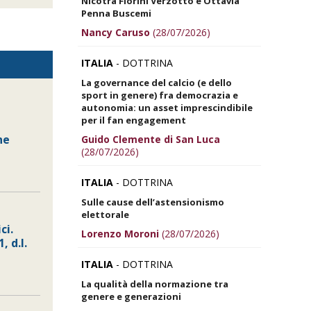
Nicotra Fiorini Verzotto e Ottavia
Penna Buscemi
Nancy Caruso
(28/07/2026)
ITALIA
- DOTTRINA
La governance del calcio (e dello
sport in genere) fra democrazia e
autonomia: un asset imprescindibile
per il fan engagement
ne
Guido Clemente di San Luca
(28/07/2026)
ITALIA
- DOTTRINA
Sulle cause dell’astensionismo
elettorale
ci.
Lorenzo Moroni
(28/07/2026)
, d.l.
ITALIA
- DOTTRINA
La qualità della normazione tra
genere e generazioni