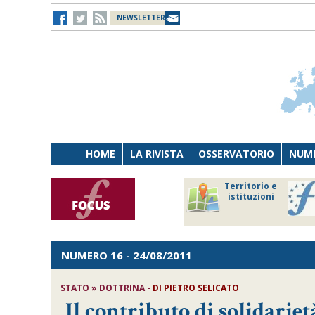
NEWSLETTER
HOME
LA RIVISTA
OSSERVATORIO
NUME
Lavoro
Osservatorio
Territorio e
Persona
di Diritto
istituzioni
Tecnologia
sanitario
NUMERO 16
- 24/08/2011
STATO » DOTTRINA -
DI PIETRO SELICATO
Il contributo di solidarietà