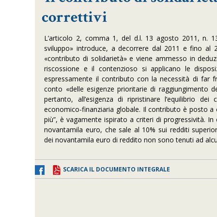
correttivi
L’articolo 2, comma 1, del d.l. 13 agosto 2011, n. 138
sviluppo» introduce, a decorrere dal 2011 e fino al 20
«contributo di solidarietà» e viene ammesso in deduzio
riscossione e il contenzioso si applicano le disposizi
espressamente il contributo con la necessità di far f
conto «delle esigenze prioritarie di raggiungimento de
pertanto, all’esigenza di ripristinare l’equilibrio 
economico-finanziaria globale. Il contributo è posto a cari
più”, è vagamente ispirato a criteri di progressività. In
novantamila euro, che sale al 10% sui redditi superio
dei novantamila euro di reddito non sono tenuti ad al
SCARICA IL DOCUMENTO INTEGRALE