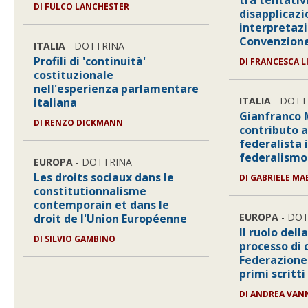
tra tentativi
DI FULCO LANCHESTER
disapplicazi
interpretaz
Convenzion
ITALIA
- DOTTRINA
Profili di 'continuità'
DI FRANCESCA L
costituzionale
nell'esperienza parlamentare
ITALIA
- DOTT
italiana
Gianfranco M
DI RENZO DICKMANN
contributo a
federalista in
federalismo
EUROPA
- DOTTRINA
Les droits sociaux dans le
DI GABRIELE MA
constitutionnalisme
contemporain et dans le
EUROPA
- DOT
droit de l'Union Européenne
Il ruolo del
DI SILVIO GAMBINO
processo di 
Federazione
primi scritti
DI ANDREA VAN