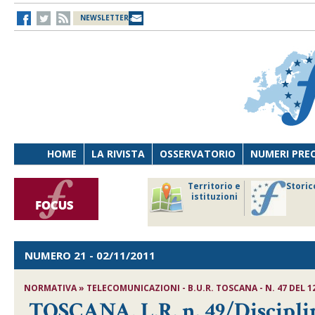
NEWSLETTER
HOME
LA RIVISTA
OSSERVATORIO
NUMERI PRE
avoro
Osservatorio
Territorio e
Storic
ersona
di Diritto
istituzioni
cnologia
sanitario
NUMERO 21
- 02/11/2011
NORMATIVA » TELECOMUNICAZIONI - B.U.R. TOSCANA - N. 47 DEL 1
TOSCANA, L.R. n. 49/Disciplin