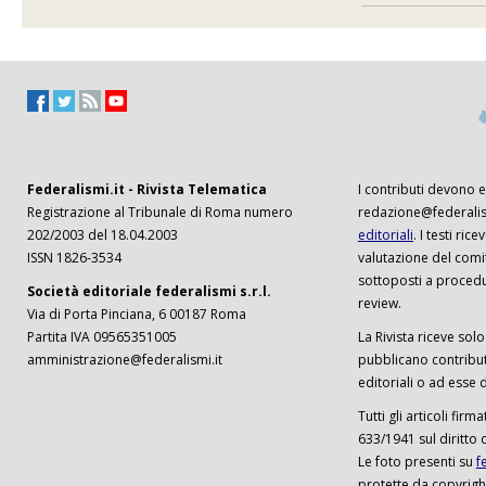
Federalismi.it - Rivista Telematica
I contributi devono es
Registrazione al Tribunale di Roma numero
redazione@federalism
202/2003 del 18.04.2003
editoriali
. I testi ri
ISSN 1826-3534
valutazione del comi
sottoposti a procedu
Società editoriale federalismi s.r.l.
review.
Via di Porta Pinciana, 6 00187 Roma
Partita IVA 09565351005
La Rivista riceve solo 
amministrazione@federalismi.it
pubblicano contributi
editoriali o ad esse d
Tutti gli articoli firm
633/1941 sul diritto 
Le foto presenti su
f
protette da copyrigh