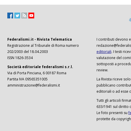
Federalismi.it - Rivista Telematica
I contributi devono es
Registrazione al Tribunale di Roma numero
redazione@federalism
202/2003 del 18.04.2003
editoriali
. I testi ri
ISSN 1826-3534
valutazione del comi
sottoposti a procedu
Società editoriale federalismi s.r.l.
review.
Via di Porta Pinciana, 6 00187 Roma
Partita IVA 09565351005
La Rivista riceve solo 
amministrazione@federalismi.it
pubblicano contributi
editoriali o ad esse d
Tutti gli articoli firm
633/1941 sul diritto 
Le foto presenti su
f
protette da copyrigh