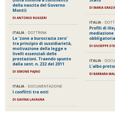
(nota minima a commento
Stato
della nascita del Governo
DI MARIA GRAZ
Monti)
DI ANTONIO RUGGERI
ITALIA
- DOTT
Profili di il
ITALIA
- DOTTRINA
mediazione c
Le 'zone a burocrazia zero'
obbligatoria
tra principio di sussidiarietà,
DI GIUSEPPE D'E
motivazione della legge e
livelli essenziali delle
prestazioni. Traendo spunto
ITALIA
- DOC
dalla sent. n. 232 del 2011
L'albo preto
DI SIMONE PAJNO
DI BARBARA MAL
ITALIA
- DOCUMENTAZIONE
I conflitti tra enti
DI GAVINA LAVAGNA