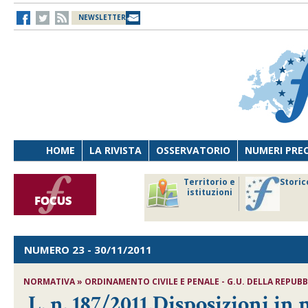
NEWSLETTER
HOME
LA RIVISTA
OSSERVATORIO
NUMERI PRE
avoro
Osservatorio
Territorio e
Storic
ersona
di Diritto
istituzioni
cnologia
sanitario
NUMERO 23
- 30/11/2011
NORMATIVA » ORDINAMENTO CIVILE E PENALE - G.U. DELLA REPUBBLI
L. n. 187/2011,Disposizioni in 