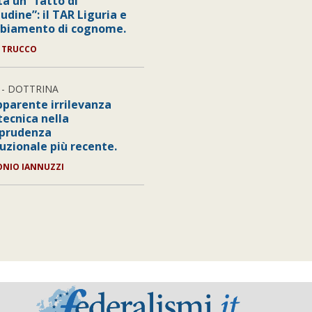
ta un “fatto di
udine”: il TAR Liguria e
mbiamento di cognome.
A TRUCCO
- DOTTRINA
apparente irrilevanza
tecnica nella
sprudenza
tuzionale più recente.
ONIO IANNUZZI