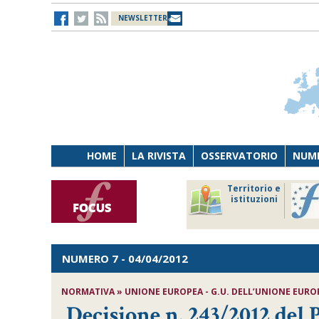
NEWSLETTER
HOME
LA RIVISTA
OSSERVATORIO
NUME
Lavoro
Osservatorio
Territorio e
Persona
di Diritto
istituzioni
Tecnologia
sanitario
NUMERO 7
- 04/04/2012
NORMATIVA » UNIONE EUROPEA - G.U. DELL’UNIONE EUROPEA
Decisione n. 243/2012,del P