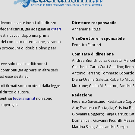
 devono essere inviati all'indirizzo
Direttore responsabile
ederalismi.it, già adeguati ai
criteri
Annamaria Poggi
I testi ricevuti, dopo una prima
ViceDirettore responsabile
 del comitato di redazione, saranno
Federica Fabrizzi
a procedura di double blind peer
Comitato di direzione
Andrea Biondi; Luisa Cassetti; Marcel
ceve solo testi inediti: non si
Cecchetti; Carlo Curti Gialdino; Ren
ontributi già apparsi in altre sedi
Antonio Ferrara; Tommaso Edoardo F
 ad esse destinati.
Diana-Urania Galetta; Roberto Miccù
ticoli firmati sono protetti dalla legge
Morrone; Giulio M. Salerno; Sandro S
 diritto d'autore.
Redazione
senti su
federalismi.it
non sono
Federico Savastano (Redattore Capo)
 copyright.
Aru; Francesco Battaglia; Cristina Ber
Giovanni Boggero; Tanja Cerruti; Cat
Domenicali; Giovanni Piccirilli; Mass
Martina Sinisi; Alessandro Sterpa.