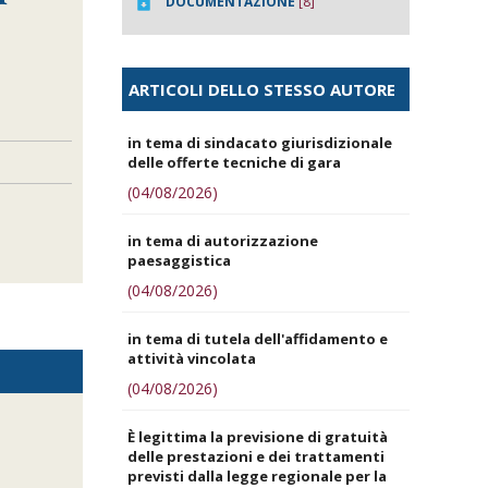
DOCUMENTAZIONE
[8]
ARTICOLI DELLO STESSO AUTORE
in tema di sindacato giurisdizionale
delle offerte tecniche di gara
(04/08/2026)
in tema di autorizzazione
paesaggistica
(04/08/2026)
in tema di tutela dell'affidamento e
attività vincolata
(04/08/2026)
È legittima la previsione di gratuità
delle prestazioni e dei trattamenti
previsti dalla legge regionale per la