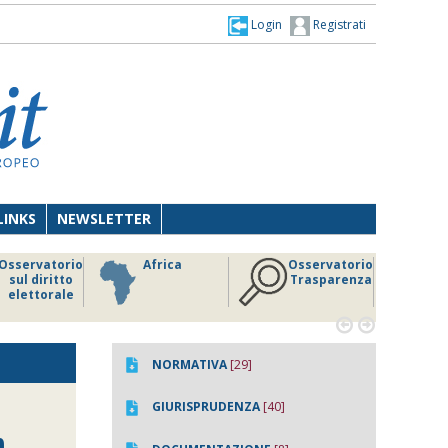
Login
Registrati
LINKS
NEWSLETTER
Osservatorio
Africa
Osservatorio
sul diritto
Trasparenza
elettorale


NORMATIVA
[29]
GIURISPRUDENZA
[40]
n