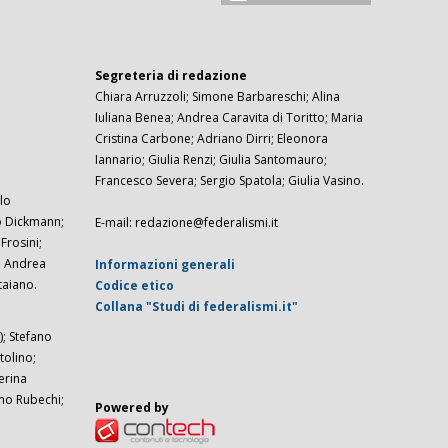
Segreteria di redazione
Chiara Arruzzoli; Simone Barbareschi; Alina
Iuliana Benea; Andrea Caravita di Toritto; Maria
Cristina Carbone; Adriano Dirri; Eleonora
Iannario; Giulia Renzi; Giulia Santomauro;
Francesco Severa; Sergio Spatola; Giulia Vasino.
lo
zo Dickmann;
E-mail: redazione@federalismi.it
rosini;
; Andrea
Informazioni generali
taiano.
Codice etico
Collana "Studi di federalismi.it"
; Stefano
tolino;
erina
imo Rubechi;
Powered by