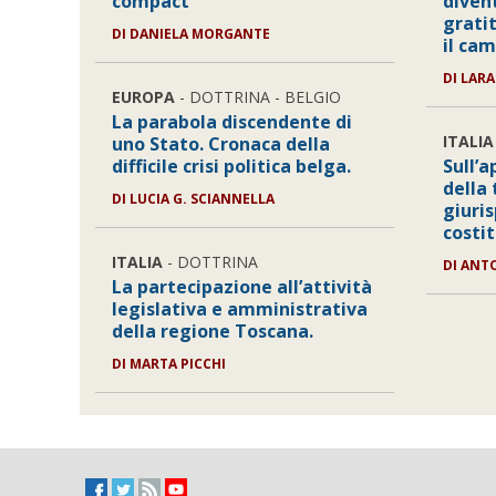
compact'
diven
gratit
DI DANIELA MORGANTE
il ca
DI LAR
EUROPA
- DOTTRINA - BELGIO
La parabola discendente di
ITALIA
uno Stato. Cronaca della
difficile crisi politica belga.
Sull’
della 
DI LUCIA G. SCIANNELLA
giuri
costi
ITALIA
- DOTTRINA
DI ANT
La partecipazione all’attività
legislativa e amministrativa
della regione Toscana.
DI MARTA PICCHI