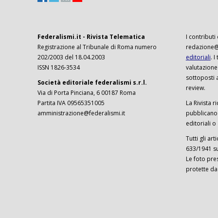
Federalismi.it - Rivista Telematica
I contributi
Registrazione al Tribunale di Roma numero
redazione@f
202/2003 del 18.04.2003
editoriali
. 
ISSN 1826-3534
valutazione
sottoposti 
Società editoriale federalismi s.r.l.
review.
Via di Porta Pinciana, 6 00187 Roma
Partita IVA 09565351005
La Rivista ri
amministrazione@federalismi.it
pubblicano c
editoriali o
Tutti gli ar
633/1941 sul
Le foto pre
protette da