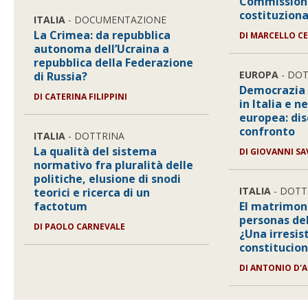
Commissione
costituziona
ITALIA
- DOCUMENTAZIONE
La Crimea: da repubblica
DI MARCELLO C
autonoma dell’Ucraina a
repubblica della Federazione
EUROPA
- DO
di Russia?
Democrazia i
DI CATERINA FILIPPINI
in Italia e n
europea: dis
confronto
ITALIA
- DOTTRINA
La qualità del sistema
DI GIOVANNI SA
normativo fra pluralità delle
politiche, elusione di snodi
ITALIA
- DOTT
teorici e ricerca di un
factotum
El matrimoni
personas de
DI PAOLO CARNEVALE
¿Una irresis
constitucion
DI ANTONIO D'A