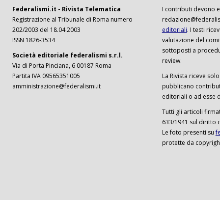
Federalismi.it - Rivista Telematica
I contributi devono es
Registrazione al Tribunale di Roma numero
redazione@federalism
202/2003 del 18.04.2003
editoriali
. I testi ri
ISSN 1826-3534
valutazione del comi
sottoposti a procedu
Società editoriale federalismi s.r.l.
review.
Via di Porta Pinciana, 6 00187 Roma
Partita IVA 09565351005
La Rivista riceve solo 
amministrazione@federalismi.it
pubblicano contributi
editoriali o ad esse d
Tutti gli articoli firm
633/1941 sul diritto 
Le foto presenti su
f
protette da copyrigh