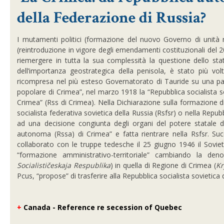
della Federazione di Russia?
I mutamenti politici (formazione del nuovo Governo di unità na
(reintroduzione in vigore degli emendamenti costituzionali del
riemergere in tutta la sua complessità la questione dello stat
dell’importanza geostrategica della penisola, è stato più vol
ricompresa nel più esteso Governatorato di Tauride su una part
popolare di Crimea”, nel marzo 1918 la “Repubblica socialista sov
Crimea” (Rss di Crimea). Nella Dichiarazione sulla formazione d
socialista federativa sovietica della Russia (Rsfsr) o nella Repub
ad una decisione congiunta degli organi del potere statale de
autonoma (Rssa) di Crimea” e fatta rientrare nella Rsfsr. Suc
collaborato con le truppe tedesche il 25 giugno 1946 il Sov
“formazione amministrativo-territoriale” cambiando la de
Socialističeskaja Respublika
) in quella di Regione di Crimea (
Kr
Pcus, “propose” di trasferire alla Repubblica socialista sovietica d
+
Canada - Reference re secession of Quebec