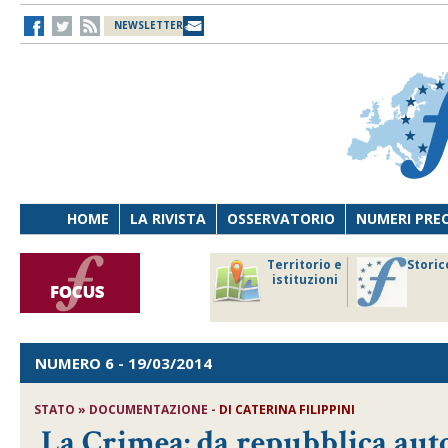
NEWSLETTER
HOME
LA RIVISTA
OSSERVATORIO
NUMERI PRE
avoro
Osservatorio
Territorio e
Storic
ersona
di Diritto
istituzioni
cnologia
sanitario
NUMERO 6
- 19/03/2014
STATO » DOCUMENTAZIONE -
DI CATERINA FILIPPINI
La Crimea: da repubblica aut